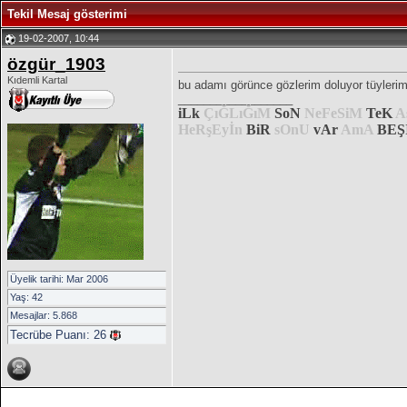
Tekil Mesaj gösterimi
19-02-2007, 10:44
özgür_1903
Kıdemli Kartal
bu adamı görünce gözlerim doluyor tüylerim
__________________
iLk
ÇıĞLıĞıM
SoN
NeFeSiM
TeK
A
HeRşEyİn
BiR
sOnU
vAr
AmA
BEŞ
Üyelik tarihi: Mar 2006
Yaş: 42
Mesajlar: 5.868
Tecrübe Puanı:
26