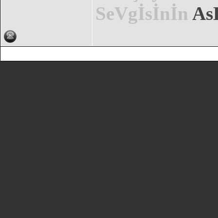
SeVgİsİnİn
AsL