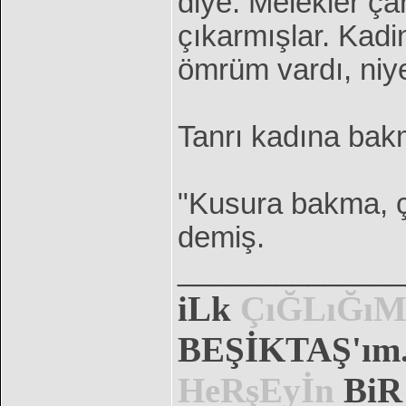
diye. Melekler ça
çıkarmışlar. Kadin
ömrüm vardı, niy
Tanrı kadına bak
"Kusura bakma, ç
demiş.
______________
iLk
ÇıĞLıĞı
BEŞİKTAŞ'ım..
HeRşEyİn
Bi