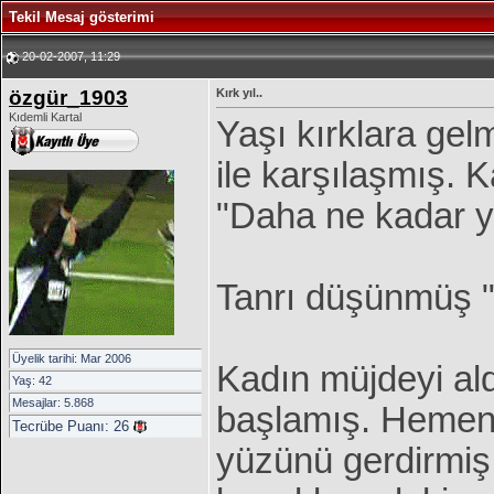
Tekil Mesaj gösterimi
20-02-2007, 11:29
özgür_1903
Kırk yıl..
Kıdemli Kartal
Yaşı kırklara gel
ile karşılaşmış.
"Daha ne kadar y
Tanrı düşünmüş "
Üyelik tarihi: Mar 2006
Kadın müjdeyi ald
Yaş: 42
Mesajlar: 5.868
başlamış. Hemen 
Tecrübe Puanı:
26
yüzünü gerdirmiş,