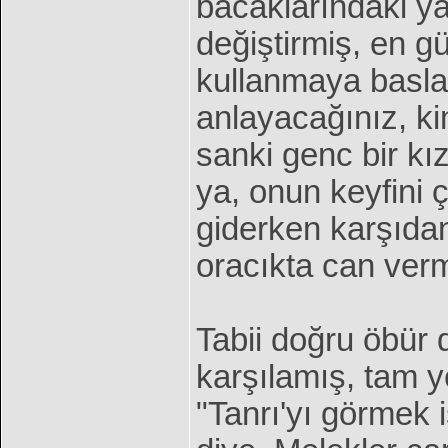
bacaklarındaki ya
değiştirmiş, en g
kullanmaya baslam
anlayacağınız, ki
sanki genc bir kız
ya, onun keyfini 
giderken karşıda
oracıkta can verm
Tabii doğru öbür
karşılamış, tam y
"Tanrı'yı görmek 