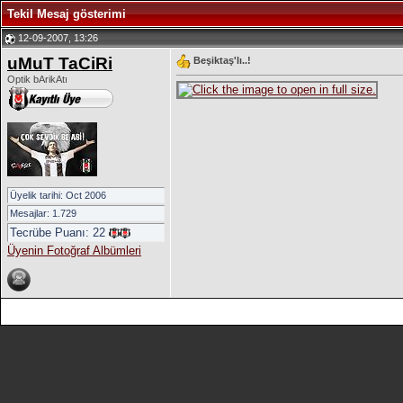
Tekil Mesaj gösterimi
12-09-2007, 13:26
uMuT TaCiRi
Beşiktaş'lı..!
Optik bArikAtı
Üyelik tarihi: Oct 2006
Mesajlar: 1.729
Tecrübe Puanı:
22
Üyenin Fotoğraf Albümleri