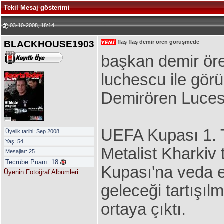
Tekil Mesaj gösterimi
03-10-2008, 18:14
BLACKHOUSE1903
flaş flaş demir ören görüşmede
başkan demir öre
luchescu ile gör
Demirören Luces
UEFA Kupası 1. 
Üyelik tarihi: Sep 2008
Yaş: 54
Metalist Kharkiv
Mesajlar: 25
Tecrübe Puanı:
18
Kupası'na veda e
Üyenin Fotoğraf Albümleri
geleceği tartışıl
ortaya çıktı.