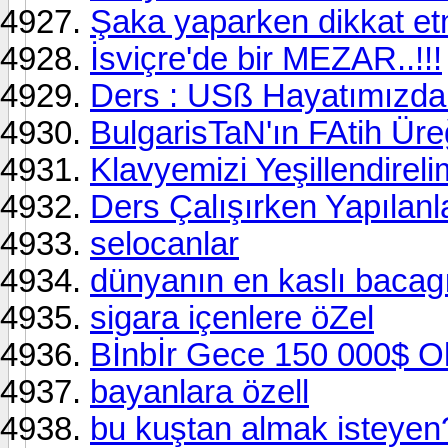
Şaka yaparken dikkat et
İsviçre'de bir MEZAR..!!!
Ders : USß Hayatımızda
BulgarisTaN'ın FAtih Üreğ
Klavyemizi Yeşillendirelim 
Ders Çalışırken Yapılanla
selocanlar
dünyanın en kaslı bacagı
sigara içenlere öZel
Bİnbİr Gece 150 000$ Ol
bayanlara özell
bu kuştan almak isteyen