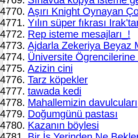
Aşırı Knight Oynayan Ç
Yılın süper fıkrası Irak'ta
Rep isteme mesajları_!
Ajdarla Zekeriya Beyaz
Üniversite Ögrencilerine 
Azizin cini
Tarz köpekler
tawada kedi
Mahallemizin davulcuları
Doğumgünü pastası
Kazanın böylesi
Bir İş Yerinden Ne Bekle