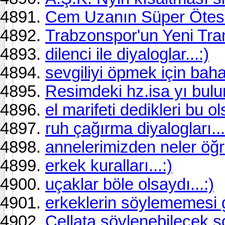
Cem Uzanın Süper Ötesi V
Trabzonspor'un Yeni Tran
dilenci ile diyaloglar...:)
sevgiliyi öpmek için bahan
Resimdeki hz.isa yı bul
el marifeti dedikleri bu o
ruh çağırma diyalogları...
annelerimizden neler öğr
erkek kuralları...:)
uçaklar böle olsaydı...:)
erkeklerin söylememesi g
Cellata söylenebilecek so