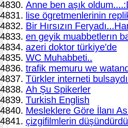
Anne ben aşık oldum....
lise ögretmenlerinin replik
Bir Hırsızın Feryadı...Han
en geyik muabbetlerın ba
azeri doktor türkiye'de
WC Muhabbeti..
trafik memuru we watand
Türkler interneti bulsaydı.
Ah Şu Spikerler
Turkish English
Mesleklere Göre İlanı A
çizgifilmlerin düşündürdük