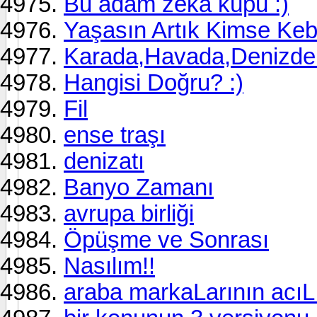
Bu adam zeka küpü :)
Yaşasın Artık Kimse Keb
Karada,Havada,Denizde 
Hangisi Doğru? :)
Fil
ense traşı
denizatı
Banyo Zamanı
avrupa birliği
Öpüşme ve Sonrası
Nasılım!!
araba markaLarının acıL