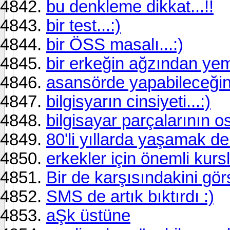
bu denkleme dikkat...!!
bir test...:)
bir ÖSS masalı...:)
bir erkeğin ağzından yemek
asansörde yapabileceğini
bilgisyarın cinsiyeti...:)
bilgisayar parçalarının os
80'li yıllarda yaşamak dem
erkekler için önemli kursla
Bir de karşısındakini gör
SMS de artık bıktırdı :)
aŞk üstüne