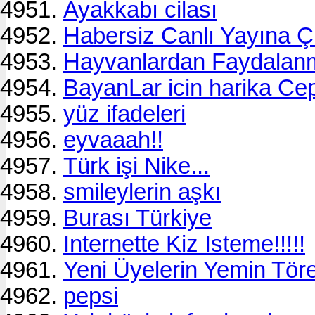
Ayakkabı cilası
Habersiz Canlı Yayına Ç
Hayvanlardan Faydalan
BayanLar icin harika Ce
yüz ifadeleri
eyvaaah!!
Türk işi Nike...
smileylerin aşkı
Burası Türkiye
Internette Kiz Isteme!!!!!
Yeni Üyelerin Yemin Tör
pepsi