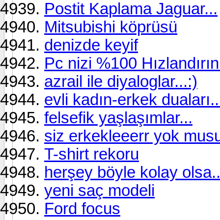
Postit Kaplama Jaguar...
Mitsubishi köprüsü
denizde keyif
Pc nizi %100 Hızlandırın
azrail ile diyaloglar...:)
evli kadın-erkek duaları..
felsefik yaşlaşımlar...
siz erkekleeerr yok musu
T-shirt rekoru
herşey böyle kolay olsa..
yeni saç modeli
Ford focus