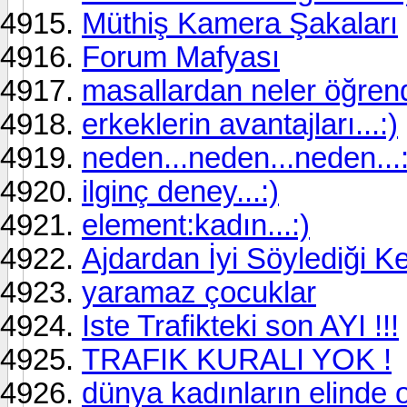
Müthiş Kamera Şakaları
Forum Mafyası
masallardan neler öğrendi
erkeklerin avantajları...:)
neden...neden...neden...:
ilginç deney...:)
element:kadın...:)
Ajdardan İyi Söylediği K
yaramaz çocuklar
Iste Trafikteki son AYI !!!
TRAFIK KURALI YOK !
dünya kadınların elinde o