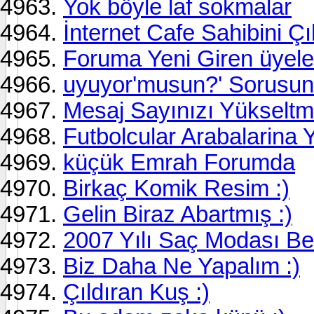
Yok böyle laf sokmalar
İnternet Cafe Sahibini Çıl
Foruma Yeni Giren üyeler
uyuyor'musun?' Sorusuna
Mesaj Sayınızı Yükseltmen
Futbolcular Arabalarina 
küçük Emrah Forumda
Birkaç Komik Resim :)
Gelin Biraz Abartmış :)
2007 Yılı Saç Modası Bell
Biz Daha Ne Yapalım :)
Çıldıran Kuş :)