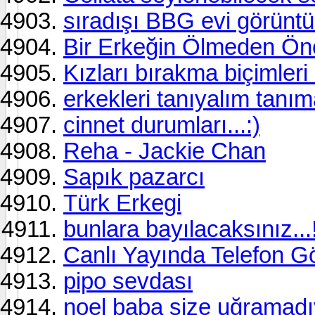
sıradışı BBG evi görünt
Bir Erkeğin Ölmeden Ön
Kızları bırakma biçimleri 
erkekleri tanıyalım tanım
cinnet durumları...:)
Reha - Jackie Chan
Sapık pazarcı
Türk Erkegi
bunlara bayılacaksınız...
Canlı Yayında Telefon G
pipo sevdası
noel baba size uğramadıy