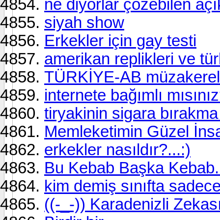
ne diyorlar çözebilen açı
siyah show
Erkekler için gay testi
amerikan replikleri ve türk
TÜRKİYE-AB müzakereler
internete bağımlı mısınız?
tiryakinin sigara bırakma
Memleketimin Güzel İnsa
erkekler nasıldır?...:)
Bu Kebab Başka Kebab..
kim demiş sınıfta sadece 
((-_-)) Karadenizli Zekası