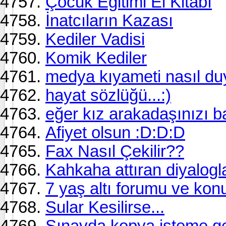
Çocuk Eğitimi El Kitabı
İnatcıların Kazası
Kediler Vadisi
Komik Kediler
medya kıyameti nasıl duy
hayat sözlüğü...:)
eğer kız arakadaşınızı b
Afiyet olsun :D:D:D
Fax Nasıl Çekilir??
Kahkaha attıran diyalogl
7 yaş altı forumu ve konu 
Sular Kesilirse...
Sınavda kopya isteme ge