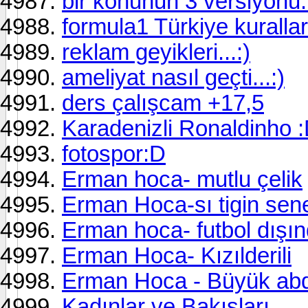
bir konunun 3 versiyonu..
formula1 Türkiye kuralları
reklam geyikleri...:)
ameliyat nasıl geçti...:)
ders çalışcam +17,5
Karadenizli Ronaldinho 
fotospor:D
Erman hoca- mutlu çelik
Erman Hoca-sı tigin sen
Erman hoca- futbol dışı
Erman Hoca- Kızılderili
Erman Hoca - Büyük ab
Kadınlar ve Bakışları ...