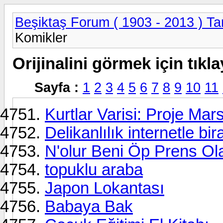
Beşiktaş Forum ( 1903 - 2013 ) Tar
Komikler
Orijinalini görmek için tıkla
Sayfa :
1
2
3
4
5
6
7
8
9
10
11
Kurtlar Varisi: Proje Mars
Delikanlılık internetle bir
N'olur Beni Öp Prens Ol
topuklu araba
Japon Lokantası
Babaya Bak