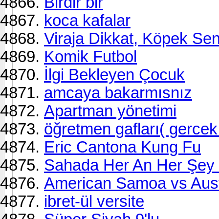
Birdir bir
koca kafalar
Viraja Dikkat, Köpek Se
Komik Futbol
İlgi Bekleyen Çocuk
amcaya bakarmısnız
Apartman yönetimi
öğretmen gafları( gercek
Eric Cantona Kung Fu
Sahada Her An Her Şey O
American Samoa vs Aust
ibret-ül versite