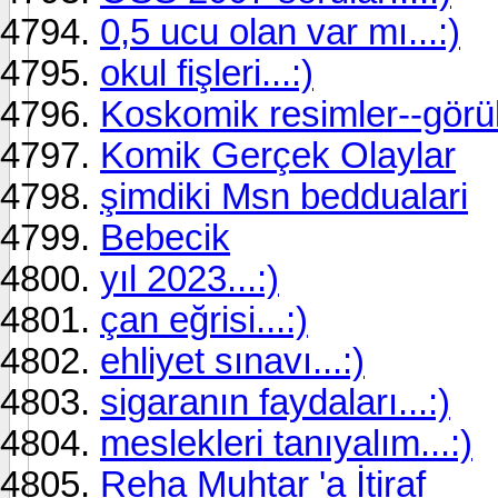
0,5 ucu olan var mı...:)
okul fişleri...:)
Koskomik resimler--gör
Komik Gerçek Olaylar
şimdiki Msn beddualari
Bebecik
yıl 2023...:)
çan eğrisi...:)
ehliyet sınavı...:)
sigaranın faydaları...:)
meslekleri tanıyalım...:)
Reha Muhtar 'a İtiraf