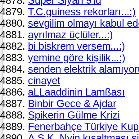
Süper Siyah 9'lu
T.C.guiness rekorları...:)
sevgilim olmayı kabul ede
ayrılmaz üçlüler...:)
bi biskrem versem...:)
yemine göre kişilik...:)
senden elektrik alamıyor
cinayet
aLLaaddinin Lamßası
Binbir Gece & Ajdar
Spikerin Gülme Krizi
Fenerbahçe Türkiye Kupa
A.Ş.K. Nyin kısaltması si