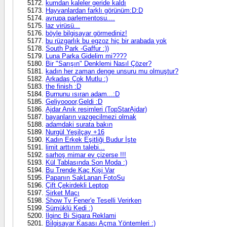
kumdan kaleler geride kaldı
Hayvanlardan farklı görünüm:D:D
avrupa parlementosu....
laz virüsü...
böyle bilgisayar görmediniz!
bu rüzgarlık bu egzoz hiç bir arabada yok
South Park -Gaffur :))
Luna Parka Gidelim mi????
Bir "Sarışın" Denklemi Nasıl Çözer?
kadın her zaman denge unsuru mu olmuştur?
Arkadaş Çok Mutlu :)
the finish :D
Burnunu ısıran adam...:D
Geliyoooor,Geldi :D
Ajdar Anık resimleri (TopStarAjdar)
bayanların vazgecilmezi olmak
adamdaki surata bakın
Nurgül Yeşilçay +16
Kadın Erkek Eşitliği Budur İşte
limit arttırım talebi...
sarhoş mimar ev çizerse !!!
Kül Tablasında Son Moda :)
Bu Trende Kaç Kişi Var
Papanın SakLanan FotoSu
Çift Çekirdekli Leptop
Şirket Maçı
Show Tv Fener'e Teselli Verirken
Sümüklü Kedi :)
Ilginc Bi Sigara Reklami
Bilgisayar Kasası Açma Yöntemleri :)