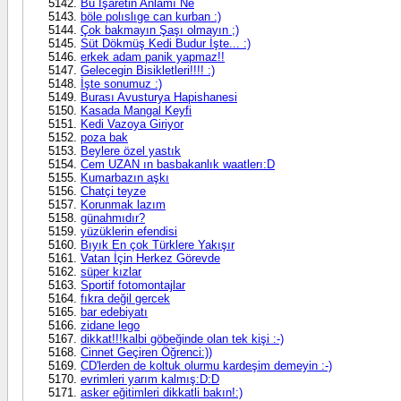
Bu İşaretin Anlamı Ne
böle polıslıge can kurban :)
Çok bakmayın Şaşı olmayın ;)
Süt Dökmüş Kedi Budur İşte... :)
erkek adam panik yapmaz!!
Gelecegin Bisikletleri!!!! :)
İşte sonumuz :)
Burası Avusturya Hapishanesi
Kasada Mangal Keyfi
Kedi Vazoya Giriyor
poza bak
Beylere özel yastık
Cem UZAN ın basbakanlık waatlerı:D
Kumarbazın aşkı
Chatçi teyze
Korunmak lazım
günahmıdır?
yüzüklerin efendisi
Bıyık En çok Türklere Yakışır
Vatan İçin Herkez Görevde
süper kızlar
Sportif fotomontajlar
fıkra değil gercek
bar edebiyatı
zidane lego
dikkat!!!kalbi göbeğinde olan tek kişi :-)
Cinnet Geçiren Öğrenci:))
CD'lerden de koltuk olurmu kardeşim demeyin :-)
evrimleri yarım kalmış:D:D
asker eğitimleri dikkatli bakın!:)