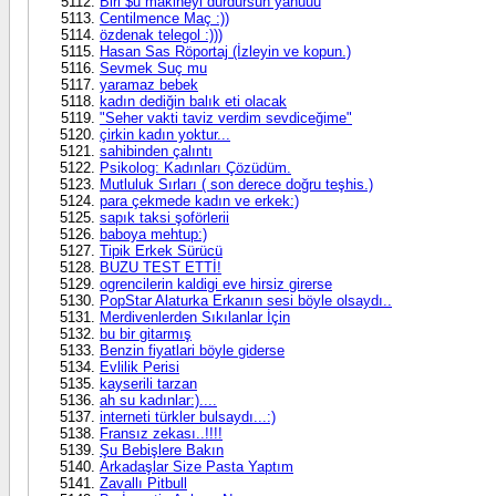
Biri $u makineyi durdursun yahuuu
Centilmence Maç :))
özdenak telegol :)))
Hasan Sas Röportaj (İzleyin ve kopun.)
Sevmek Suç mu
yaramaz bebek
kadın dediğin balık eti olacak
"Seher vakti taviz verdim sevdiceğime"
çirkin kadın yoktur...
sahibinden çalıntı
Psikolog: Kadınları Çözüdüm.
Mutluluk Sırları ( son derece doğru teşhis.)
para çekmede kadın ve erkek:)
sapık taksi şoförlerii
baboya mehtup:)
Tipik Erkek Sürücü
BUZU TEST ETTİ!
ogrencilerin kaldigi eve hirsiz girerse
PopStar Alaturka Erkanın sesi böyle olsaydı..
Merdivenlerden Sıkılanlar İçin
bu bir gitarmış
Benzin fiyatlari böyle giderse
Evlilik Perisi
kayserili tarzan
ah su kadınlar:)....
interneti türkler bulsaydı...:)
Fransız zekası..!!!!
Şu Bebişlere Bakın
Arkadaşlar Size Pasta Yaptım
Zavallı Pitbull