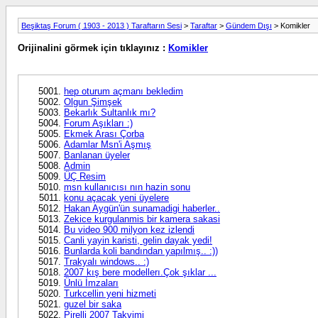
Beşiktaş Forum ( 1903 - 2013 ) Taraftarın Sesi
>
Taraftar
>
Gündem Dışı
> Komikler
Orijinalini görmek için tıklayınız :
Komikler
hep oturum açmanı bekledim
Olgun Şimşek
Bekarlık Sultanlık mı?
Forum Aşıkları :)
Ekmek Arası Çorba
Adamlar Msn'i Aşmış
Banlanan üyeler
Admin
ÜÇ Resim
msn kullanıcısı nın hazin sonu
konu açacak yeni üyelere
Hakan Aygün'ün sunamadigi haberler..
Zekice kurgulanmis bir kamera sakasi
Bu video 900 milyon kez izlendi
Canli yayin karisti, gelin dayak yedi!
Bunlarda koli bandından yapılmış.. :))
Trakyalı windows.. :)
2007 kış bere modellerı.Çok şıklar ...
Ünlü İmzaları
Turkcellin yeni hizmeti
guzel bir saka
Pirelli 2007 Takvimi