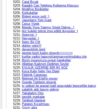
Çatal Bıçak
Kapaklı Cep Telefonu Kullanma Klavuzu
Modifiye Bisikletler
Korkuluklar
Bülent ersoy pırtt :)
Japonların Yeni İcadı
Cesur Yürek
Manda Yuva Yapmış Sögüt Dalına...!
ikiz kuleler tekrar inşa edildi duyurulur :)
Aranıyor :)
Hayvanlar :)
İlginç Bir Çift
doktor yetiş!!!
dayanıklılık testi
george bush kadın olsaydı<<<<<<<
kurtlar vadisi hapşırık(animasyon)mutlaka izle
Bizim insanımıza uygun hareketler
Allahtan Kadınım Dedirten Şeyler
EVLİLİK ÜZERİNE BİR İKİ SÖZ
Koca Kafa,Şebo,Teo Düeti
Elektrik Çarpması
Mehmet Ali Erbil'in msnsi
Google Türklerin olsaydı
tv spikeri ile aranan katil arasındaki benzerliğe bakın
salaklık aldı başını gidiyor
Yakaladım Onu
tanıdık markalar
Tehlikeli Hareket
Patates Kızartması
Güzin abla