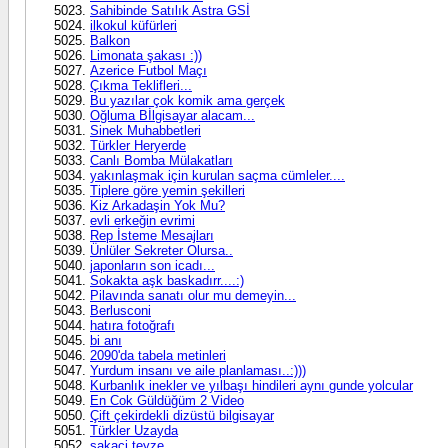
Sahibinde Satılık Astra GSİ
ilkokul küfürleri
Balkon
Limonata şakası :))
Azerice Futbol Maçı
Çıkma Teklifleri...
Bu yazılar çok komik ama gerçek
Oğluma Bİlgisayar alacam...
Sinek Muhabbetleri
Türkler Heryerde
Canlı Bomba Mülakatları
yakınlaşmak için kurulan saçma cümleler....
Tiplere göre yemin şekilleri
Kiz Arkadaşin Yok Mu?
evli erkeğin evrimi
Rep İsteme Mesajları
Ünlüler Sekreter Olursa..
japonların son icadı...
Sokakta aşk baskadırr....:)
Pilavında sanatı olur mu demeyin...
Berlusconi
hatıra fotoğrafı
bi anı
2090'da tabela metinleri
Yurdum insanı ve aile planlaması..:)))
Kurbanlık inekler ve yılbaşı hindileri aynı gunde yolcular
En Cok Güldüğüm 2 Video
Çift çekirdekli dizüstü bilgisayar
Türkler Uzayda
sakaci teyze