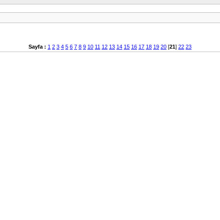
Sayfa :
1
2
3
4
5
6
7
8
9
10
11
12
13
14
15
16
17
18
19
20
[
21
]
22
23