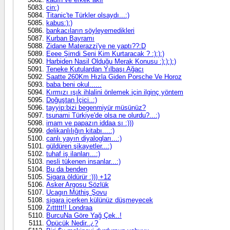
cin:)
Titanic'te Türkler olsaydı...:)
kabus:):)
bankacıların söyleyemedikleri
Kurban Bayramı
Zidane Materazzi'ye ne yaptı??:D
Eeee Şimdi Seni Kim Kurtaracak ? :):):)
Harbiden Nasil Olduğu Merak Konusu :):):):)
Teneke Kutulardan Yılbaşı Ağacı
Saatte 260Km Hızla Giden Porsche Ve Horoz
baba beni okul......
Kırmızı ışık ihlalini önlemek için ilginç yöntem
Doğuştan İçici..:)
tayyip:bizi begenmiyür müsünüz?
tsunami Türkiye'de olsa ne olurdu?...:)
imam ve papazın iddaa sı :)))
delikanlılığın kitabı....:)
canlı yayın diyalogları...:)
güldüren şikayetler...:)
tuhaf iş ilanları...:)
nesli tükenen insanlar...:)
Bu da benden
Sigara öldürür :))) +12
Asker Argosu Sözlük
Ucagın Müthiş Şovu
sigara içerken külünüz düşmeyecek
Zıttttt!! Londraa
BurcuNa Göre Yağ Çek..!
Öpücük Nedir..¿?