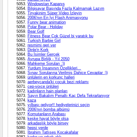
Windowstan Kapanış
Bilgisayar Başında Fazla Kalmamak Lazım
Tiryakinim Süper Video İzleyin
2006'nın En İyi Flash Animasyonu
Funny bear animation
Polar Bear - Holiday
Bear Golf
Fitness Bear Çok Güzel bi yaratık bu
Turkish Barbie Girl
resmimi geri ver
Dinle'n Kork
Bu İsimler Gerçek
Avrupa Birliği - Yıl 2050
Mahkeme Soruları :))
Yurdum İnsanının Özellikleri...
Sınav Sorularına Verilmiş Dahice Cevaplar :))
ünlülerin en korkunç halleri
aerbeycanda'ki çocuk bezi reklamı
cep-voıce ünlüleri
kadınların hain planları
Sayın Bakalım Penaltı Kaç Defa Tekrarlanıyor
kaza
yılbaşı geliyor!! hediyelerinizi seçin
2006'nın bomba albümü
Komutanların Arabası
keşke hayat böyle olsa
arkadaşlık böyle birşey
hepsi yerde
İbrahim Tatlıses Kocakafalar
kadın ve erkek aklı