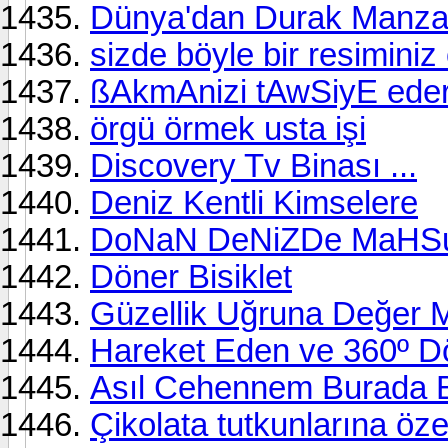
Dünya'dan Durak Manzar
sizde böyle bir resiminiz
ßAkmAnizi tAwSiyE eder
örgü örmek usta işi
Discovery Tv Binası ...
Deniz Kentli Kimselere
DoNaN DeNiZDe MaHSuR
Döner Bisiklet
Güzellik Uğruna Değer M
Hareket Eden ve 360º D
Asıl Cehennem Burada B
Çikolata tutkunlarına öze