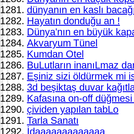
dünyanın en kaslı bacağ
Hayatın donduğu an !
Dünya'nın en büyük kapa
Akvaryum Tünel
Kumdan Otel
BuLutların inanıLmaz da
Eşiniz sizi öldürmek mi i
3d beşiktaş duvar kağıtla
Kafasına on-off düğmesi 
çividen yapılan tabLo
Tarla Sanatı
İdaaaaaaaaaaaaa