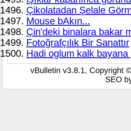
Çikolatadan Şelale Gö
Mouse bAkın...
Çin'deki binalara bakar m
Fotoğrafçılık Bir Sanattır
Hadi oglum kalk bayana y
vBulletin v3.8.1, Copyright 
SEO b