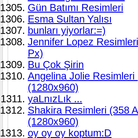
Gün Batımı Resimleri
Esma Sultan Yalısı
bunları yiyorlar:=)
Jennifer Lopez Resimler
Px)
Bu Çok Şirin
Angelina Jolie Resimleri
(1280x960)
yaLnızLık ...
Shakira Resimleri (358 A
(1280x960)
oy oy oy koptum:D