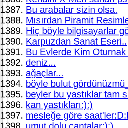
Bu arabalar sizin olsa.
Mısırdan Piramit Resimle
Hiç böyle bilgisayarlar 
Karpuzdan Sanat Eseri..
Bu Evlerde Kim Oturnak İ
deniz...
ağaçlar...
böyle bulut gördünüzmü
beyler bu yastıklar tam s
kan yastıkları:):)
mesleğe göre saat'ler:D
umut dolu çantalar:):)