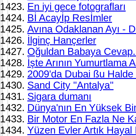
En iyi gece fotografları
Bİ Acayİp Resİmler
Avına Odaklanan Ayı - 
İlginç Hançerler
Oğuldan Babaya Cevap.
İşte Arının Yumurtlama A
2009'da Dubai ßu Halde 
Sand City ''Antalya''
Sigara dumanı
Dünya'nın En Yüksek Bin
Bir Motor En Fazla Ne Ka
Yüzen Evler Artık Hayal 