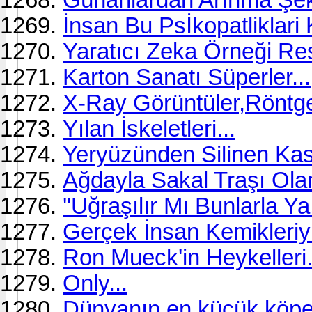
İnsan Bu Psİkopatliklari
Yaratıcı Zeka Örneği Re
Karton Sanatı Süperler...
X-Ray Görüntüler,Röntg
Yılan İskeletleri...
Yeryüzünden Silinen Ka
Ağdayla Sakal Traşı Ol
''Uğraşılır Mı Bunlarla Y
Gerçek İnsan Kemikleriyl
Ron Mueck'in Heykelleri.
Only...
Dünyanın en küçük köpe