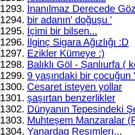
İnanılmaz Derecede Göz
bir adanın' doğuşu '
İçimi bir bilsen...
İlginç Sigara Ağızlığı :D
Ezikler Kümeye :)
Balıklı Göl - Şanlıurfa ( 
9 yaşındaki bir çocuğun 
Cesaret isteyen yollar
şaşırtan benzerlikler
Dünyanın Tepesindeki Şe
Muhteşem Manzaralar (Fo
Yanardag Resımlerı...