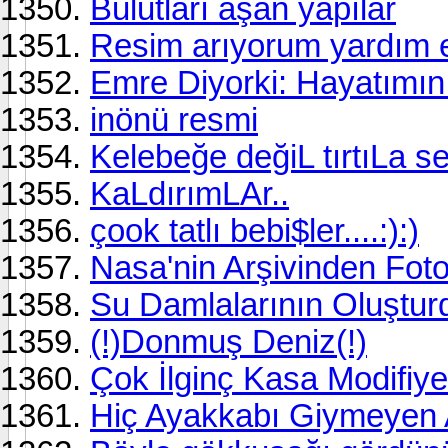
Bulutları aşan yapılar
Resim arıyorum yardım e
Emre Diyorki: Hayatımı
inönü resmi
Kelebeğe değiL tırtıLa s
KaLdırımLAr..
çook tatlı bebi$ler....:):)
Nasa'nin Arşivinden Foto
Su Damlalarının Oluşturdu
(!)Donmuş Deniz(!)
Çok İlginç Kasa Modifiye
Hiç Ayakkabı Giymeyen