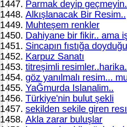
Parmak deyip geçmeyin..n
Alkışlanacak Bir Resim..
Muhteşem renkler
Dahiyane bir fikir.. ama
Sincapın fıstığa doyduğ
Karpuz Sanatı
titreşimli resimler..harika.
göz yanılmalı resim... mu
YaĞmurda Islanalim..
Türkiye'nin bulut şekli
sekilden sekile giren res
Akla zarar buluşlar