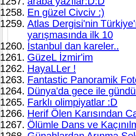
araba yazılar:D:D
En güzel Civciv :)
Atlas Dergisi'nin Türkiye'
yarışmasında ilk 10
İstanbul dan kareler..
GüzeL İzmir'im
HayaLLer !
Fantastic Panoramik Fotoğ
Dünya'da gece ile gündüz
Farklı olimpiyatlar :D
Herif Ölen Karısından 
Ölümle Dans ve Kaçınıl
Günahlardan Arınma Şek