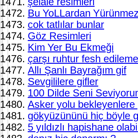
şelale resimleri
Bu YoLLardan Yürünmez 
cok tatlılar bunlar
Göz Resimleri
Kim Yer Bu Ekmeği
çarşı ruhtur fesh edileme
Allı Şanlı Bayrağım gif
Sevgililere gifler
100 Dilde Seni Seviyoru
Asker yolu bekleyenlere g
gökyüzününü hiç böyle 
5 yıldızlı hapishane olabi