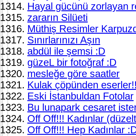
Hayal gücünü zorlayan re
zararın Silüeti
Müthiş Resimler Karpuzd
Sınırlarınızı Aşın
abdül ile şemsi :D
güzeL bir fotoğraf :D
mesleğe göre saatler
Kulak çöpünden eserler!!
Eski İstanbuldan Fotolar
Bu lunapark cesaret iste
Off Off!!! Kadınlar (düze
Off Off!!! Hep Kadınlar :