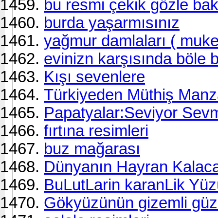
bu resmi çekik gözle bak
burda yaşarmısınız
yağmur damlaları ( muk
evinizn karşısında böle b
Kışı sevenlere
Türkiyeden Müthiş Manz
Papatyalar:Seviyor Sevm
fırtına resimleri
buz mağarası
Dünyanın Hayran Kalacağ
BuLutLarin karanLik Yüz
Gökyüzünün gizemli güze