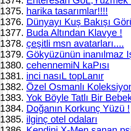
Enteresan GöL,Yüzmek i
harika tasarımlar!!!!
Dünyayı Kuş Bakışı Gör
Buda Altından Klavye !
çeşitli msn avatarları....
Gökyüzünün inanılmaz Işık
cehennemiN kaPısı
inci nasıL topLanır
Özel Osmanlı Koleksiyon
Yok Böyle Tatlı Bir Beb
Doğanın Korkunç Yüzü !
ilginç otel odaları
Kendini X-Men sanan ps