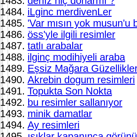
denız hiç donarmı ?
iLginc merdivenLer
'Var mısın yok musun'u böy
öss'yle ilgili resimler
tatlı arabalar
ilginç modihiyeli araba
Eşsiz Mağara Güzellikler
Akrebin dogum resimleri
Topukta Son Nokta
bu resimler sallanıyor
minik damatlar
Ay resimleri
ışıklar kapanınca gö