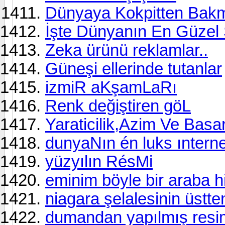
Dünyaya Kokpitten Bak
İşte Dünyanın En Güzel S
Zeka ürünü reklamlar..
Güneşi ellerinde tutanlar
izmiR aKşamLaRı
Renk değiştiren göL
Yaraticilik,Azim Ve Basar
dunyaNın én luks ınterne
yüzyılın RésMi
eminim böyle bir araba h
niagara şelalesinin üstt
dumandan yapılmış resi