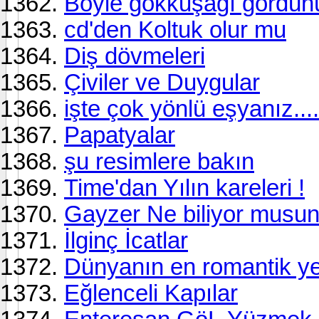
Böyle gökkuşağı gördün
cd'den Koltuk olur mu
Diş dövmeleri
Çiviler ve Duygular
işte çok yönlü eşyanız....
Papatyalar
şu resimlere bakın
Time'dan Yılın kareleri !
Gayzer Ne biliyor musu
İlginç İcatlar
Dünyanın en romantik y
Eğlenceli Kapılar