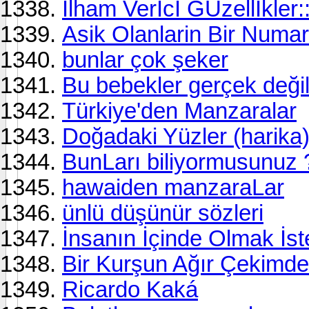
İlham Verİcİ GÜzellİkler::
Asik Olanlarin Bir Numar
bunlar çok şeker
Bu bebekler gerçek değil
Türkiye'den Manzaralar
Doğadaki Yüzler (harika
BunLarı biliyormusunuz 
hawaiden manzaraLar
ünlü düşünür sözleri
İnsanın İçinde Olmak İste
Bir Kurşun Ağır Çekimde 
Ricardo Kaká