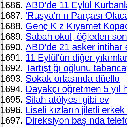
ABD'de 11 Eylül Kurbanla
'Rusya'nın Parçası Olaca
Genç Kız Kıyamet Kopaca
Sabah okul, öğleden son
ABD'de 21 asker intihar e
11 Eylül'ün diğer yıkımlar
Tartıştığı oğlunu tabanca
Sokak ortasında düello
Dayakçı öğretmen 5 yıl 
Silah atölyesi gibi ev
Liseli kızların jiletli erke
Direksiyon başında tel