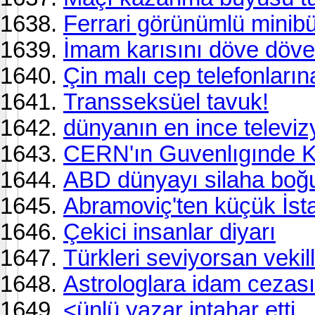
Ferrari görünümlü minib
İmam karısını döve döve
Çin malı cep telefonları
Transseksüel tavuk!
dünyanın en ince televi
CERN'ın Guvenlıgınde K
ABD dünyayı silaha boğ
Abramoviç'ten küçük İst
Çekici insanlar diyarı
Türkleri seviyorsan vekill
Astrologlara idam cezası
<ünlü yazar intahar etti