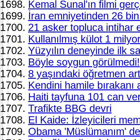
Kemal Sunal'ın filmi gerç
İran emniyetinden 26 bin 
21 asker topluca intihar e
Kullanılmış külot 1 milyo
Yüzyılın deneyinde ilk 
Böyle soygun görülmedi!
8 yaşındaki öğretmen ar
Kendini hamile bırakanı 
Haiti tayfuna 101 can ver
Trafikte BBG devri
El Kaide: İzleyicileri m
Obama 'Müslümanım' ded