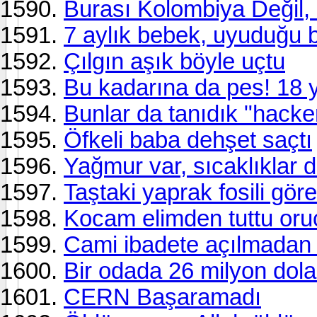
Burası Kolombiya Değil, 
7 aylık bebek, uyuduğu 
Çılgın aşık böyle uçtu
Bu kadarına da pes! 18 
Bunlar da tanıdık "hacke
Öfkeli baba dehşet saçtı
Yağmur var, sıcaklıklar 
Taştaki yaprak fosili göre
Kocam elimden tuttu or
Cami ibadete açılmadan
Bir odada 26 milyon dola
CERN Başaramadı