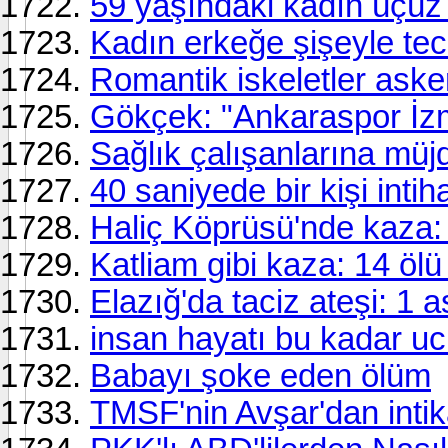
59 yaşındaki kadın üçüz
Kadın erkeğe şişeyle tec
Romantik iskeletler asker
Gökçek: "Ankaraspor İzmi
Sağlık çalışanlarına müj
40 saniyede bir kişi intih
Haliç Köprüsü'nde kaza: 2
Katliam gibi kaza: 14 ölü
Elazığ'da taciz ateşi: 1 a
insan hayatı bu kadar uc
Babayı şoke eden ölüm
TMSF'nin Avşar'dan inti