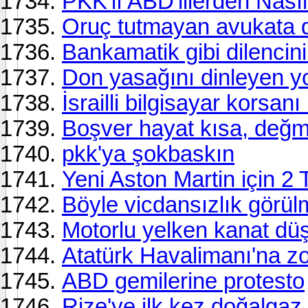
PKK'lı ABD'lilerden Nasıl 
Oruç tutmayan avukata 
Bankamatik gibi dilencini
Don yasağını dinleyen y
İsrailli bilgisayar korsan
Boşver hayat kısa, değm
pkk'ya şokbaskın
Yeni Aston Martin için 2 
Böyle vicdansızlık görülme
Motorlu yelken kanat düş
Atatürk Havalimanı'na zo
ABD gemilerine protesto
Rize'ye ilk kez doğalgaz 