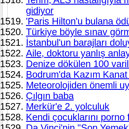
gidiyor
'Paris Hilton'u bulana öd
Türkiye böyle sınav gör
İstanbul'un barajları dolu
Aile, doktoru yanlış anlay
Denize dökülen 100 varil 
Bodrum'da Kazım Kanat i
Meteorolojiden önemli uy
Çılgın baba
Merkür'e 2. yolculuk
Kendi çocuklarını porno 
Da Vinci'nin "Son Yemek"