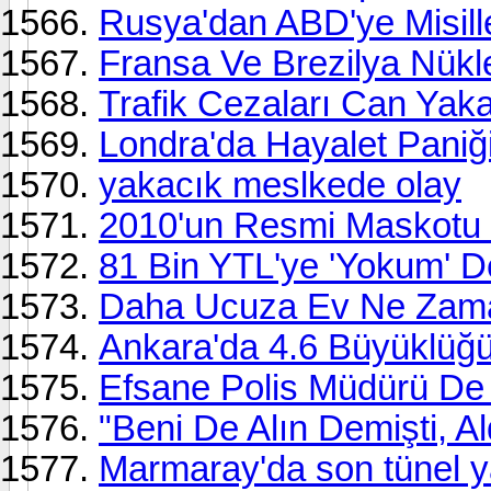
Rusya'dan ABD'ye Misil
Fransa Ve Brezilya Nükl
Trafik Cezaları Can Yak
Londra'da Hayalet Paniğ
yakacık meslkede olay
2010'un Resmi Maskotu
81 Bin YTL'ye 'Yokum' De
Daha Ucuza Ev Ne Zama
Ankara'da 4.6 Büyüklü
Efsane Polis Müdürü De
"Beni De Alın Demişti, Al
Marmaray'da son tünel ya