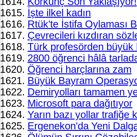
Korkunç Son Yaklaşıyor!
İşte ilkel kadın
Rtük'te İstifa Oylaması Bi
Çevrecileri kızdıran sözl
Türk profesörden büyük 
2800 öğrenci hâlâ tarlad
Öğrenci harçlarına zam
Büyük Bayram Operasy
Demiryolları tamamen y
Microsoft para dağıtıyor
Yarın bazı yollar trafiğe 
Ergenekon'da Yeni Dalg