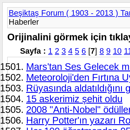
Beşiktaş Forum ( 1903 - 2013 ) Tar
Haberler
Orijinalini görmek için tıkla
Sayfa :
1
2
3
4
5
6
[
7
]
8
9
10
1
Mars'tan Ses Gelecek m
Meteoroloji'den Fırtına U
Rüyasında aldatıldığını g
15 askerimiz şehit oldu
2008 "Anti-Nobel" ödülleri
Harry Potter'ın yazarı R