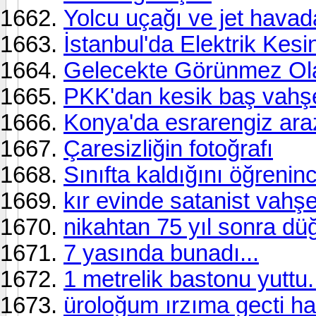
Yolcu uçağı ve jet havad
İstanbul'da Elektrik Kesin
Gelecekte Görünmez Ol
PKK'dan kesik baş vahşe
Konya'da esrarengiz ara
Çaresizliğin fotoğrafı
Sınıfta kaldığını öğrenince
kır evinde satanist vahşet
nikahtan 75 yıl sonra düğ
7 yasında bunadı...
1 metrelik bastonu yuttu.
üroloğum ırzıma gecti ha