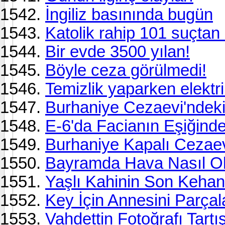
İngiliz basınında bugün
Katolik rahip 101 suçtan 
Bir evde 3500 yılan!
Böyle ceza görülmedi!
Temizlik yaparken elektr
Burhaniye Cezaevi'ndeki
E-6'da Facianın Eşiğind
Burhaniye Kapalı Cezaevi
Bayramda Hava Nasıl O
Yaşlı Kahinin Son Kehan
Key İçin Annesini Parçala
Vahdettin Fotoğrafı Tartı