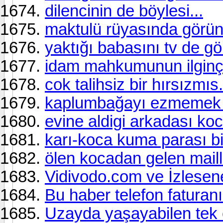
dilencinin de böylesi...
maktulü rüyasında görünc
yaktığı babasını tv de gö
idam mahkumunun ilginç i
cok talihsiz bir hırsızmıs.
kaplumbağayı ezmemek iç
evine aldigi arkadası koc
karı-koca kuma parası biri
ölen kocadan gelen mailler
Vidivodo.com ve İzlesen
Bu haber telefon faturanı
Uzayda yaşayabilen tek 