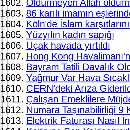
Öldürmeyen Allah öldür
86 karılı imamın eşlerind
Köln'de İslam karşıtlarını
Yüzyılın kadın sapığı
Uçak havada yırtıldı
Hong Kong Havalimanı'n
Bayram Tatili Davalık Ol
Yağmur Var Hava Sıcakl
CERN'deki Arıza Giderild
Çalışan Emeklilere Müjd
Numara Taşınabilirliği 9
Elektrik Faturası Nasıl İ