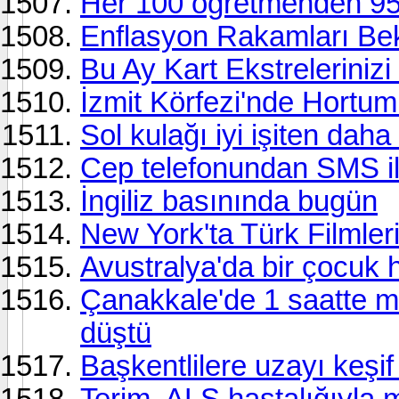
Her 100 öğretmenden 95'
Enflasyon Rakamları Bekl
Bu Ay Kart Ekstreleriniz
İzmit Körfezi'nde Hortum
Sol kulağı iyi işiten daha
Cep telefonundan SMS ile
İngiliz basınında bugün
New York'ta Türk Filmleri
Avustralya'da bir çocuk h
Çanakkale'de 1 saatte m
düştü
Başkentlilere uzayı keşif
Terim, ALS hastalığıyla 