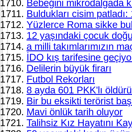
Bebeğini mikrodalgada kı
Buldukları cisim patladı: 
Yüzlerce Roma sikke bu
12 yaşındaki çocuk doğ
a milli takımlarımızın ma
İDO kış tarifesine geçiyo
Delilerin büyük firarı
Futbol Rekorları
8 ayda 601 PKK'lı öldürül
Bir bu eksikti terörist baş
Mavi önlük tarih oluyor
Talihsiz Kız Hayatını Kayb