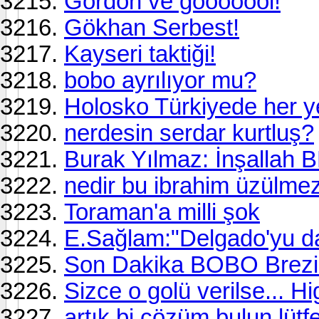
Gordon ve gooooool!
Gökhan Serbest!
Kayseri taktiği!
bobo ayrılıyor mu?
Holosko Türkiyede her y
nerdesin serdar kurtluş?
Burak Yılmaz: İnşallah 
nedir bu ibrahim üzülmez
Toraman'a milli şok
E.Sağlam:"Delgado'yu da 
Son Dakika BOBO Brezilya
Sizce o golü verilse... H
artık bi çözüm bulun lütf