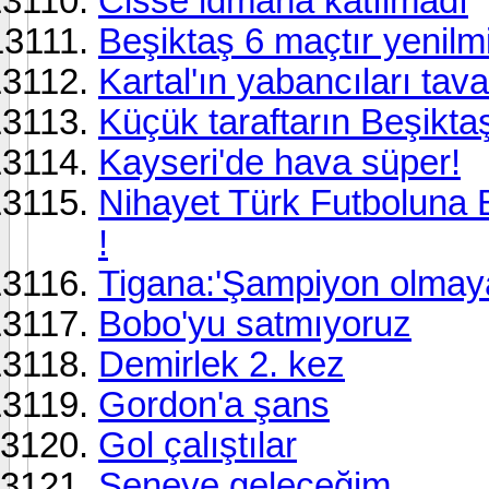
Cisse idmana katılmadı
Beşiktaş 6 maçtır yenilm
Kartal'ın yabancıları tav
Küçük taraftarın Beşiktaş
Kayseri'de hava süper!
Nihayet Türk Futboluna 
!
Tigana:'Şampiyon olmayal
Bobo'yu satmıyoruz
Demirlek 2. kez
Gordon'a şans
Gol çalıştılar
Seneye geleceğim