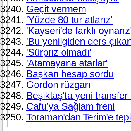
Geçit vermem
'Yüzde 80 tur atlarız'
'Kayseri'de farklı oynarız
'Bu yenilgiden ders çıkart
'Sürpriz olmadı'
'Atamayana atarlar'
Başkan hesap sordu
Gordon rüzgarı
Beşiktaş'ta yeni transfer
Cafu’ya Sağlam freni
Toraman'dan Terim'e tep