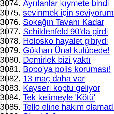
Ayrılanlar kıymete bindi
sevinmek için seviyoru
Sokağın Tavanı Kadar
Schildenfeld 90'da girdi
Holosko hayalet gibiydi
Gökhan Ünal kulübede!
Demirlek bizi yaktı
Bobo'ya polis koruması!
13 maç daha var
Kayseri koptu geliyor
Tek kelimeyle 'Kötü'
Tello eline hakim olamadı