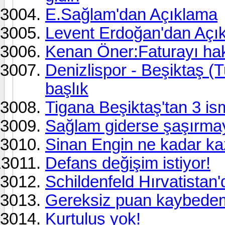
E.Sağlam'dan Açıklama
Levent Erdoğan'dan Açı
Kenan Öner:Faturayı hak
Denizlispor - Beşiktaş (T
başlık
Tigana Beşiktaş'tan 3 is
Sağlam giderse şaşırma
Sinan Engin ne kadar ka
Defans değişim istiyor!
Schildenfeld Hırvatistan'
Gereksiz puan kaybede
Kurtuluş yok!