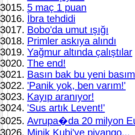
5 maç 1 puan
İbra tehdidi
Bobo'da umut ışığı
Primler askıya alındı
Yağmur altında çalıştılar
The end!
Basın bak bu yeni basım
'Panik yok, ben varım!'
Kayıp aranıyor!
'Sus artık Levent!'
Avrupa�da 20 milyon Euro
Minik Kubi'ye piyango...