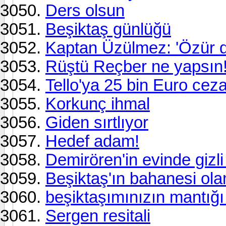
Ders olsun
Beşiktaş günlüğü
Kaptan Üzülmez: 'Özür di
Rüştü Reçber ne yapsın
Tello'ya 25 bin Euro cez
Korkunç ihmal
Giden sırtlıyor
Hedef adam!
Demirören'in evinde gizli
Beşiktaş'ın bahanesi ol
beşiktaşımınızın mantığı
Sergen resitali