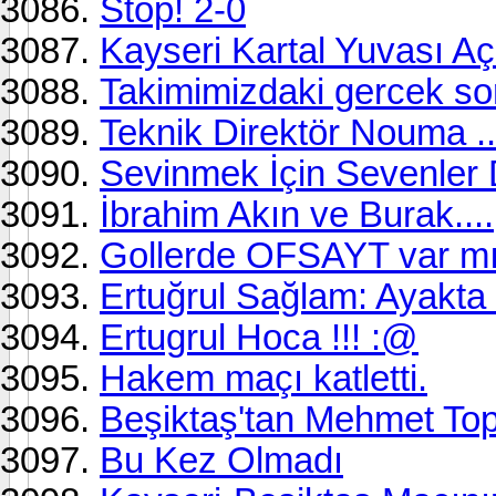
Stop! 2-0
Kayseri Kartal Yuvası Açı
Takimimizdaki gercek sor
Teknik Direktör Nouma ..
Sevinmek İçin Sevenler D
İbrahim Akın ve Burak....
Gollerde OFSAYT var m
Ertuğrul Sağlam: Ayakta
Ertugrul Hoca !!! :@
Hakem maçı katletti.
Beşiktaş'tan Mehmet Top
Bu Kez Olmadı