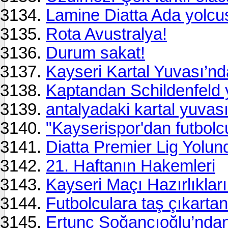
Lamine Diatta Ada yolcu
Rota Avustralya!
Durum sakat!
Kayseri Kartal Yuvası’nd
Kaptandan Schildenfeld 
antalyadaki kartal yuvas
"Kayserispor'dan futbolc
Diatta Premier Lig Yolun
21. Haftanın Hakemleri
Kayseri Maçı Hazırlıkla
Futbolculara taş çıkartan
Ertunç Soğancıoğlu’nda