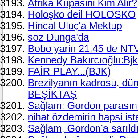
Afrika Kupasini Kim Alir?
Holoşko deil HOLOSKO
Hincal Uluç'a Mektup
söz Dunga'da
Bobo yarin 21.45 de NTV
Kennedy Bakırcıoğlu:Bjk 
FAİR PLAY...(BJK)
Brezilyanın kadrosu, dün
BEŞİKTAŞ
Sağlam: Gordon parasını
nihat özdemirin hapsi ist
Sağlam, Gordon’a sarıld