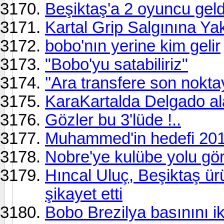
Beşiktaş'a 2 oyuncu geldi
Kartal Grip Salgınına Ya
bobo'nın yerine kim gelir
"Bobo'yu satabiliriz"
''Ara transfere son nokta
KaraKartalda Delgado ala
Gözler bu 3'lüde !..
Muhammed'in hedefi 201
Nobre'ye kulübe yolu gö
Hıncal Uluç, Beşiktaş ürü
şikayet etti
Bobo Brezilya basınını i