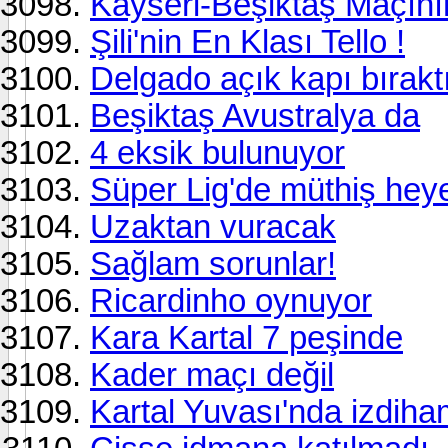
Kayseri-Beşiktaş Maçının 
Şili'nin En Klası Tello !
Delgado açık kapı bırakt
Beşiktaş Avustralya da
4 eksik bulunuyor
Süper Lig'de müthiş hey
Uzaktan vuracak
Sağlam sorunlar!
Ricardinho oynuyor
Kara Kartal 7 peşinde
Kader maçı değil
Kartal Yuvası'nda izdih