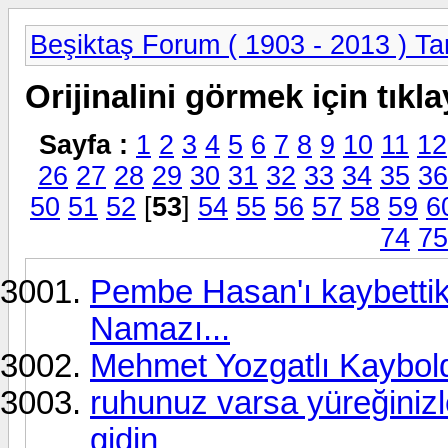
Beşiktaş Forum ( 1903 - 2013 ) Tar
Orijinalini görmek için tıkla
Sayfa :
1
2
3
4
5
6
7
8
9
10
11
12
26
27
28
29
30
31
32
33
34
35
36
50
51
52
[
53
]
54
55
56
57
58
59
6
74
75
Pembe Hasan'ı kaybettik
Namazı...
Mehmet Yozgatlı Kaybold
ruhunuz varsa yüreğiniz
gidin