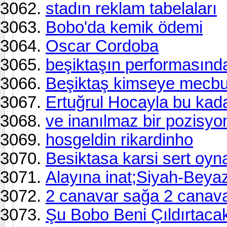
stadın reklam tabelaları
Bobo'da kemik ödemi
Oscar Cordoba
beşiktaşın performasın
Beşiktaş kimseye mecbur
Ertuğrul Hocayla bu kada
ve inanılmaz bir pozisyo
hosgeldin rikardinho
Besiktasa karsi sert oyn
Alayına inat;Siyah-Bey
2 canavar sağa 2 canava
Şu Bobo Beni Çıldırtacak 