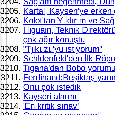
Sağlam beğenmedi, Dung
Kartal, Kayseri'ye erken 
Kolot'tan Yıldırım ve Sağ
Higuain, Teknik Direktö
çok ağır konuştu
"Tjikuzu'yu istiyorum"
Schldenfeld'den İlk Röpo
Tigana'dan Bobo yorumu
Ferdinand:Beşiktaş yarım
Onu çok istedik
Kayseri alarmı!
'En kritik sınav'