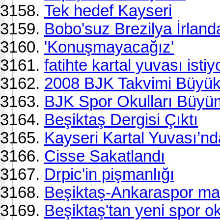
Tek hedef Kayseri
Bobo'suz Brezilya İrlanda
'Konuşmayacağız'
fatihte kartal yuvası isti
2008 BJK Takvimi Büyük 
BJK Spor Okulları Büy
Beşiktaş Dergisi Çıktı
Kayseri Kartal Yuvası’nd
Cisse Sakatlandı
Drpic'in pişmanlığı
Beşiktaş-Ankaraspor maç 
Beşiktaş'tan yeni spor ok