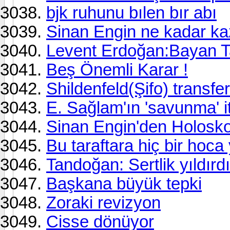
bjk ruhunu bılen bır abı
Sinan Engin ne kadar ka
Levent Erdoğan:Bayan T
Beş Önemli Karar !
Shildenfeld(Şifo) transfe
E. Sağlam'ın 'savunma' it
Sinan Engin'den Holosko
Bu taraftara hiç bir hoc
Tandoğan: Sertlik yıldırdı
Başkana büyük tepki
Zoraki revizyon
Cisse dönüyor