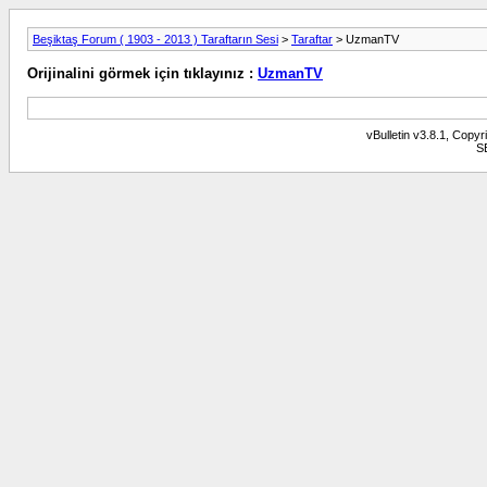
Beşiktaş Forum ( 1903 - 2013 ) Taraftarın Sesi
>
Taraftar
> UzmanTV
Orijinalini görmek için tıklayınız :
UzmanTV
vBulletin v3.8.1, Copyr
S