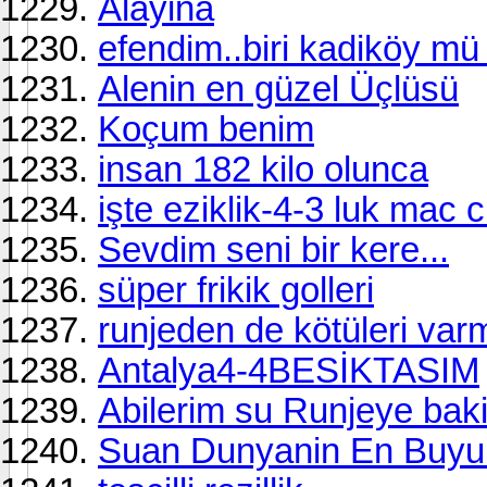
Alayina
efendim..biri kadiköy mü
Alenin en güzel Üçlüsü
Koçum benim
insan 182 kilo olunca
işte eziklik-4-3 luk mac ci
Sevdim seni bir kere...
süper frikik golleri
runjeden de kötüleri var
Antalya4-4BESİKTASIM
Abilerim su Runjeye baki
Suan Dunyanin En Buyuk T