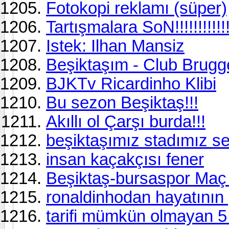
Fotokopi reklamı (süper)
Tartışmalara SoN!!!!!!!!!!!!
Istek: Ilhan Mansiz
Beşiktaşım - Club Brug
BJKTv Ricardinho Klibi
Bu sezon Beşiktaş!!!
Akıllı ol Çarşı burda!!!
beşiktaşımız stadımız sem
insan kaçakçısı fener
Beşiktaş-bursaspor Maç 
ronaldinhodan hayatının
tarifi mümkün olmayan 5