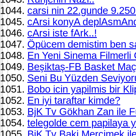
carsi nin 22.gunde 9.25
cArsi konyA deplAsmAnd
cArsi iste fArk..!
Öpücem demistim ben s
En Yeni Sinema Filmerli O
Beşiktaş-FB Basket Maçın
Seni Bu Yüzden Seviyor
Bobo icin yapilmis bir Kli
En iyi taraftar kimde?
BjK Tv Gökhan Zan ile F
telegolde cem papilaya y
BjK Tv Baki Mercimek il