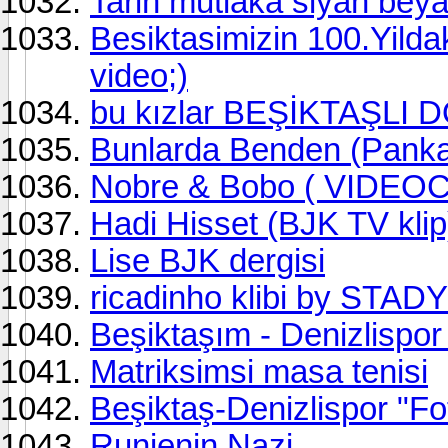
Tarih mutlaka siyah beyaz 
Besiktasimizin 100.Yildak
video;)
bu kızlar BEŞİKTAŞLI D
Bunlarda Benden (Panka
Nobre & Bobo ( VIDEOC
Hadi Hisset (BJK TV klip
Lise BJK dergisi
ricadinho klibi by STA
Beşiktaşım - Denizlispor
Matriksimsi masa tenisi
Beşiktaş-Denizlispor "Fo
Runjenin Nazi..