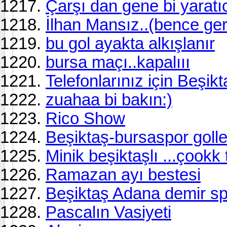
Çarşı dan gene bi yaratıc
İlhan Mansız..(bence ger
bu gol ayakta alkışlanır
bursa maçı..kapalııı
Telefonlarınız için Beşik
zuahaa bi bakın:)
Rico Show
Beşiktaş-bursaspor golle
Minik beşiktaşlı ...çookk
Ramazan ayı bestesi
Beşiktaş Adana demir s
Pascalın Vasiyeti