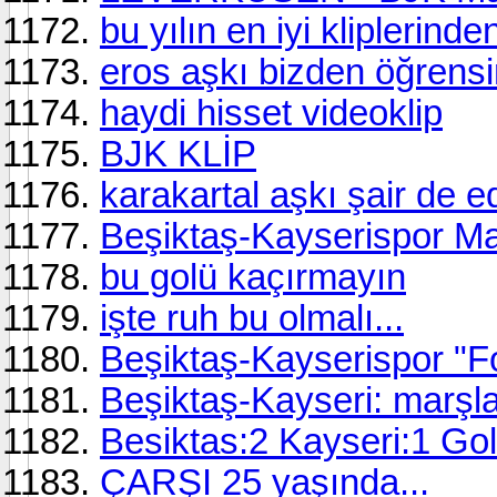
bu yılın en iyi kliplerinde
eros aşkı bizden öğrensi
haydi hisset videoklip
BJK KLİP
karakartal aşkı şair de e
Beşiktaş-Kayserispor Ma
bu golü kaçırmayın
işte ruh bu olmalı...
Beşiktaş-Kayserispor "Fo
Beşiktaş-Kayseri: marşl
Besiktas:2 Kayseri:1 Goll
ÇARŞI 25 yaşında...