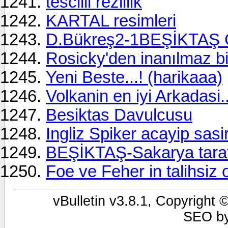
tescilli rezillik
KARTAL resimleri
D.Bükreş2-1BEŞİKTAŞ
Rosicky'den inanılmaz bi
Yeni Beste...! (harikaaa)
Volkanin en iyi Arkadasi.
Besiktas Davulcusu
Ingliz Spiker acayip sasir
BEŞİKTAŞ-Sakarya taraf
Foe ve Feher in talihsiz ol
vBulletin v3.8.1, Copyright 
SEO b