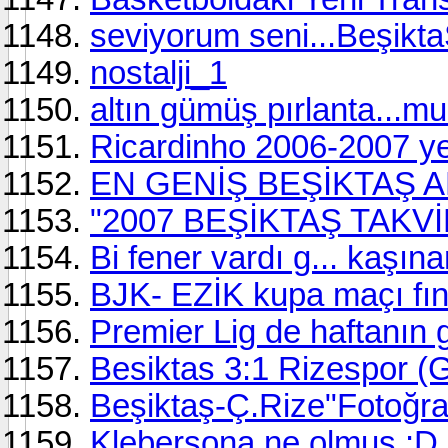
seviyorum seni...Beşikt
nostalji_1
altın gümüş pırlanta...mu
Ricardinho 2006-2007 yen
EN GENİŞ BEŞİKTAŞ A
"2007 BEŞİKTAŞ TAKVİ
Bi fener vardı g... kaşınan
BJK- EZİK kupa maçı fınal
Premier Lig de haftanın 
Besiktas 3:1 Rizespor 
Beşiktaş-Ç.Rize"Fotoğraf
Klebersona ne olmus :D