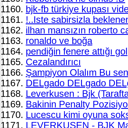
bjk-fb türkiye kupası vi
!..Iste sabirsizla beklene
ilhan mansızın roberto ca
ronaldo ve boğa
pendiğin fenere attığı gol
Cezalandırıcı
Şampiyon Olalım Bu sene
DELgado DELgado DEL
Leverkusen : Bjk (Tarafta
Bakinin Penalty Pozisiy
Lucescu kimi oyuna soksa 
LEVERKUSEN - BJK Ma