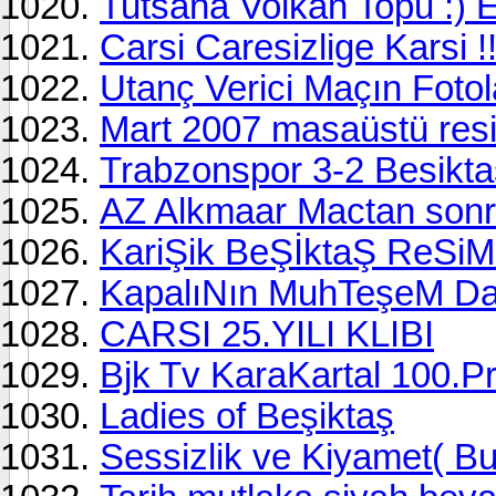
Tutsana Volkan Topu :) E
Carsi Caresizlige Karsi 
Utanç Verici Maçın Fotola
Mart 2007 masaüstü resim
Trabzonspor 3-2 Besiktas
AZ Alkmaar Mactan sonra
KariŞik BeŞİktaŞ ReSiM
KapalıNın MuhTeşeM D
CARSI 25.YILI KLIBI
Bjk Tv KaraKartal 100.
Ladies of Beşiktaş
Sessizlik ve Kiyamet( Bu