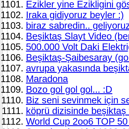
Ezikler yine Ezikligini gös
Iraka gidiyoruz beyler :)
biraz sabredin.. geliyoruz
Beşiktaş Slayt Video (be
500.000 Volt Daki Elektr
Beşiktaş-Şaibesaray (gol 
avrupa yakasında beşik
Maradona
Bozo gol gol gol... :D
Biz seni sevinmek için 
köprü dizisinde beşiktaş 
World Cup 2oo6 TOP 50