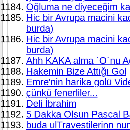
Oğluma ne diyeceğim ka
Hic bir Avrupa macini k
burda)
Hic bir Avrupa macini k
burda)
Ahh KAKA alma ´O´nu Ag
Hakemin Bize Attığı Gol
Emre'nin harika golü Vid
çünkü fenerliler...
Deli İbrahim
5 Dakka Olsun Pascal B
buda ulTravestilerinn num