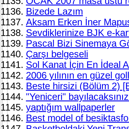
OCAK 2007 masa üstü re
Bizede Lazım
Aksam Erken İner Mapu
Sevdiklerinize BJK e-kar
Pascal Bizi Sinemaya G
Çarşı belgeseli
Sol Kanat İçin En İdeal
2006 yılının en güzel golle
Beste hirsizi (Bölüm 2) [E
"Yeniceri" bayılacaksınız!
yaptığım wallpaperler
Best model of besiktasfo
Basketboldaki Yeni Tran