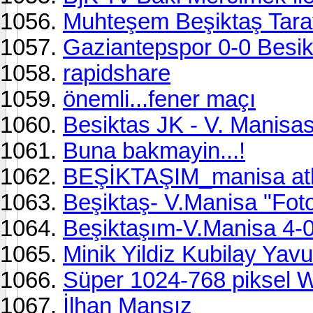
Muhteşem Beşiktaş Taraft
Gaziantepspor 0-0 Besik
rapidshare
önemli...fener maçı
Besiktas JK - V. Manisas
Buna bakmayin...!
BEŞİKTAŞIM_manisa a
Beşiktaş- V.Manisa "Foto
Beşiktaşım-V.Manisa 4-0
Minik Yildiz Kubilay Yav
Süper 1024-768 piksel W
İlhan Mansız