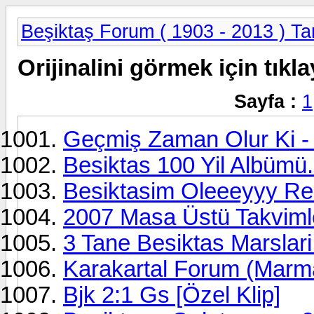
Beşiktaş Forum ( 1903 - 2013 ) Tar
Orijinalini görmek için tıkla
Sayfa :
1
Geçmiş Zaman Olur Ki - 
Besiktas 100 Yil Albümü.
Besiktasim Oleeeyyy Re
2007 Masa Üstü Takvimle
3 Tane Besiktas Marsla
Karakartal Forum (Marma
Bjk 2:1 Gs [Özel Klip]