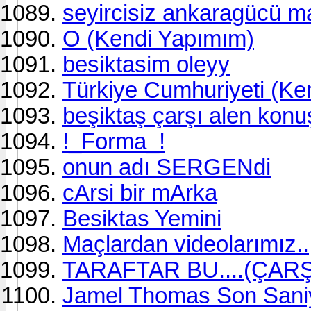
seyircisiz ankaragücü maç
O (Kendi Yapımım)
besiktasim oleyy
Türkiye Cumhuriyeti (Ke
beşiktaş çarşı alen kon
!_Forma_!
onun adı SERGENdi
cArsi bir mArka
Besiktas Yemini
Maçlardan videolarımız..
TARAFTAR BU....(ÇARŞ
Jamel Thomas Son Sani