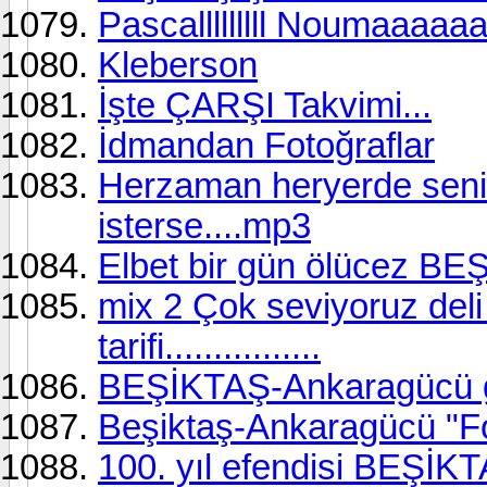
Pascalllllllll Noumaaaaa
Kleberson
İşte ÇARŞI Takvimi...
İdmandan Fotoğraflar
Herzaman heryerde seninl
isterse....mp3
Elbet bir gün ölücez B
mix 2 Çok seviyoruz deli 
tarifi................
BEŞİKTAŞ-Ankaragücü g
Beşiktaş-Ankaragücü "Fo
100. yıl efendisi BEŞİK