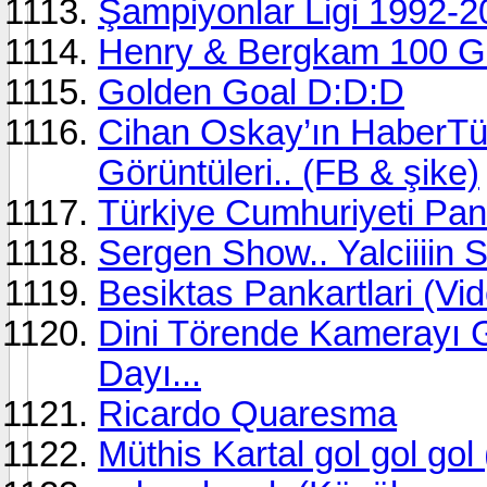
Şampiyonlar Ligi 1992-20
Henry & Bergkam 100 
Golden Goal D:D:D
Cihan Oskay’ın HaberTü
Görüntüleri.. (FB & şike)
Türkiye Cumhuriyeti Pank
Sergen Show.. Yalciii
Besiktas Pankartlari (Vi
Dini Törende Kamerayı
Dayı...
Ricardo Quaresma
Müthis Kartal gol gol gol 