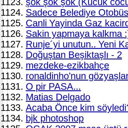
şok şok şok (Kücük cocu
Sadece Belediye Otobüsle
Canli Yayinda Gaz kacird
Sakin yapmaya kalkma :) 
Runje´yi unutun.. Yeni K
Doğuştan Beşiktaşlı - 2
mezdeke-ezikbahçe
ronaldinho'nun gözyaşlar
O pir PASA...
Matias Delgado
Acaba Önce kim söyledi
bjk photoshop