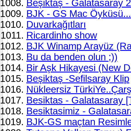
Beşiktaş - Galatasaray 2
BJK - GS Mac Öyküsü...
Duvarkağıtları
Ricardinho show
BJK Winamp Arayüz (Ra
Bu da benden olun ;))
Bir Aşk Hikayesi (New D
Beşiktaş -Sefilsaray Klip
Nükleersiz TürkiYe..Çarş
Besiktas - Galatasaray [T
Besiktasimiz - Galatasar
BJK-GS maçtan Resimler