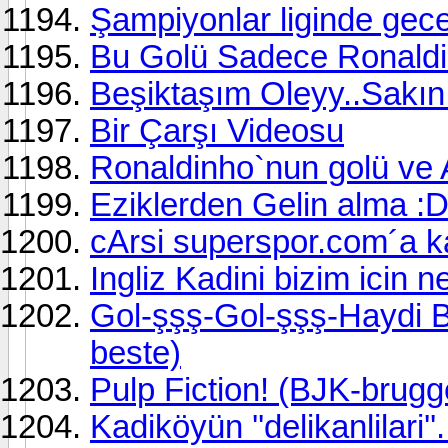
Şampiyonlar liginde gece
Bu Golü Sadece Ronaldi
Beşiktaşım Oleyy..Sakı
Bir Çarşı Videosu
Ronaldinho`nun golü ve A
Eziklerden Gelin alma :
cArsi superspor.com´a ka
Ingliz Kadini bizim icin 
Gol-şşş-Gol-şşş-Haydi B
beste)
Pulp Fiction! (BJK-brugg
Kadiköyün ''delikanlilari'