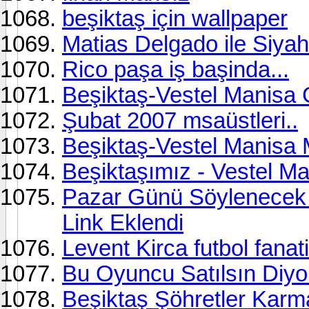
beşiktaş için wallpaper
Matias Delgado ile Siyah
Rico paşa iş başinda...
Beşiktaş-Vestel Manisa G
Şubat 2007 msaüstleri..
Beşiktaş-Vestel Manisa Ma
Beşiktaşımız - Vestel Ma
Pazar Günü Söylenecek 
Link Eklendi
Levent Kirca futbol fanati
Bu Oyuncu Satılsın Diy
Beşiktaş Şöhretler Karm