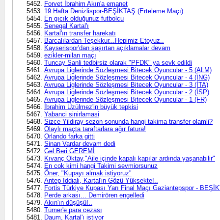
Forvet İbrahim Akın'a emanet
19.Hafta Denizlispor-BEŞİKTAŞ (Erteleme Maçı)
En gıcık olduğunuz futbolcu
Senegal Kartal'ı
Kartal'ın transfer harekatı
Barcalılardan Teşekkur...Hepimiz Etoyuz..
Kayserispor'dan şaşırtan açıklamalar devam
ezikler-milan maçı
Tuncay Sanli tedbirsiz olarak "PFDK" ya sevk edildi
Avrupa Liglerinde Sözleşmesi Bitecek Oyuncular - 5 (ALM)
Avrupa Liglerinde Sözleşmesi Bitecek Oyuncular - 4 (İNG)
Avrupa Liglerinde Sözleşmesi Bitecek Oyuncular - 3 (İTA)
Avrupa Liglerinde Sözleşmesi Bitecek Oyuncular - 2 (İSP)
Avrupa Liglerinde Sözleşmesi Bitecek Oyuncular - 1 (FR)
İbrahim Üzülmez'in büyük tepkisi
Yabanci sinirlamasi
Sizce Yildiray sezon sonunda hangi takima transfer olamli?
Olaylı maçta taraftarlara ağır fatura!
Orlando farka gitti
Sinan Vardar devam dedi
Gel Beri GEREMİ
Kıvanç Oktay,"Aile içinde kapalı kapılar ardında yaşanabilir"
En cok kimi hangi Takimi sevmiorsunuz
Öner, "Kupayı almak istiyoruz"
Antep Iddiali, Kartal'in Gözü Yüksekte!..
Fortis Türkiye Kupası Yarı Final Maçı Gaziantepspor - BEŞ
Perde arkası... Demirören engelledi
Akın'ın düşüşü!..
Tümer'e para cezası
Daum, Kartal'ı istiyor