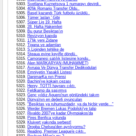
Svetlana Kuznetsova 1 numarayı devirdi..
40'lik Romario Transfer Oldu..
Basel kazandı Türk futbolu üzüldü..
Tümer 'aslan ' Gibi
Süper Lig 19. Hafta
28. Hafta Hakemleri
Bu gurur Beşiktaş'ın
Revizyon kapıda
17'lik yeni Zidane
Tigana ve adamları
Ş.Liginden tehlike de
Steaua evine keyifle döndü..
Camoranesi satılık listesine kondu..
Alen MARKARYAN (MUHAMMET)
Avrupa Ve Dünya Transfer Dedikodulari
Emniyetin Yasakli Listesi
DanimarKa nın Prensi
Bachini'ye kokain cezası
Henry, TOTTİ hayranı cıktı.
Feldkamp da şaşırmış
Genç yıldız Aguero'nun gönlündeki takım
Dünya'nın en değerli oyuncuları
"Beşiktaş ya ruhumuzdadır, ya da hiçbir yerde..."
Werder Bremen Lukas Podolski'ye talip
Rivaldo 2007'ye kadar Olympiakos'da
Pires Benfica yolunda
Kluivert yakında serbest!
Drogba Chelsea'den ayrılıyormu?
Reading, Premier League'e çıktı..
Poulsen Milan'a mı ?..