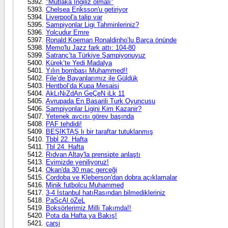
"Mutlaka İngiliz olmalı"
Chelsea Eriksson'u getiriyor
Liverpool'a talip var
Sampiyonlar Ligi Tahminleriniz?
Yolcudur Emre
Ronald Koeman Ronaldinho’lu Barça önünde
Memo'lu Jazz fark attı: 104-80
Satranç’ta Türkiye Şampiyonuyuz
Kürek’te Yedi Madalya
Yılın bombası Muhammed!!
File’de Bayanlarımız ile Güldük
Hentbol’da Kupa Mesaisi
AkLıNıZdAn GeÇeN iLk 11
Avrupada En Basarili Turk Oyuncusu
Sampiyonlar Ligini Kim Kazanir?
Yetenek avcısı görev başında
PAF tehdidi!
BEŞİKTAŞ lı bir taraftar tutuklanmış
Tbbl 22. Hafta
Tbl 24. Hafta
Rıdvan Altay'la prensipte anlaştı
Evimizde yeniliyoruz!
Okan'da 30 maç gerceği
Cordoba ve Kleberson'dan dobra açıklamalar
Minik futbolcu Muhammed
3-4 İstanbul hatıRasından bilmedikleriniz
PaScAl öZeL
Boksörlerimiz Milli Takımda!!
Pota da Hafta ya Bakış!
çarşi