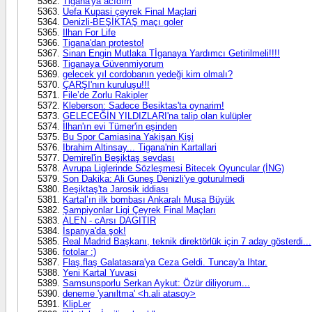
Tigana'ya acıdım
Uefa Kupasi çeyrek Final Maçlari
Denizli-BEŞİKTAŞ maçı goler
Ilhan For Life
Tigana'dan protesto!
Sinan Engin Mutlaka Tİganaya Yardımcı Getirilmeli!!!!
Tiganaya Güvenmiyorum
gelecek yıl cordobanın yedeği kim olmalı?
ÇARŞI'nın kuruluşu!!!
File’de Zorlu Rakipler
Kleberson: Sadece Besiktas'ta oynarim!
GELECEĞİN YILDIZLARI'na talip olan kulüpler
İlhan'ın evi Tümer'in eşinden
Bu Spor Camiasina Yakişan Kişi
Ibrahim Altinsay... Tigana'nin Kartallari
Demirel'in Beşiktaş sevdası
Avrupa Liglerinde Sözleşmesi Bitecek Oyuncular (İNG)
Son Dakika: Ali Guneş Denizli'ye goturulmedi
Beşiktaş'ta Jarosik iddiası
Kartal’ın ilk bombası Ankaralı Musa Büyük
Şampiyonlar Ligi Çeyrek Final Maçları
ALEN - cArsı DAGITIR
İspanya'da şok!
Real Madrid Başkanı, teknik direktörlük için 7 aday gösterdi...
fotolar :)
Flaş.flaş Galatasara'ya Ceza Geldi. Tuncay'a Ihtar.
Yeni Kartal Yuvasi
Samsunsporlu Serkan Aykut: Özür diliyorum...
deneme 'yanıltma' <h.ali atasoy>
KlipLer