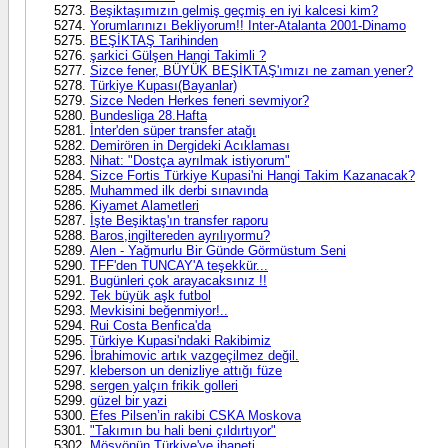
Beşiktaşımızın gelmiş geçmiş en iyi kalcesi kim?
Yorumlarınızı Bekliyorum!! Inter-Atalanta 2001-Dinamo
BEŞİKTAŞ Tarihinden
şarkici Gülşen Hangi Takimli ?
Sizce fener, BÜYÜK BEŞİKTAŞ'ımızı ne zaman yener?
Türkiye Kupası(Bayanlar)
Sizce Neden Herkes feneri sevmiyor?
Bundesliga 28.Hafta
İnter'den süper transfer atağı
Demirören in Dergideki Acıklaması
Nihat: "Dostça ayrılmak istiyorum"
Sizce Fortis Türkiye Kupasi'ni Hangi Takim Kazanacak?
Muhammed ilk derbi sınavında
Kiyamet Alametleri
İşte Beşiktaş'ın transfer raporu
Baros,ingiltereden ayrılıyormu?
Alen - Yağmurlu Bir Günde Görmüstum Seni
TFF'den TUNCAY'A teşekkür...
Bugünleri çok arayacaksınız !!
Tek büyük aşk futbol
Mevkisini beğenmiyor!..
Rui Costa Benfica'da
Türkiye Kupasi'ndaki Rakibimiz
İbrahimovic artık vazgeçilmez değil.
kleberson un denizliye attığı füze
sergen yalçın frikik golleri
güzel bir yazi
Efes Pilsen’in rakibi CSKA Moskova
"Takımın bu hali beni çıldırtıyor"
Mösyönün Türkiye'ye ihaneti