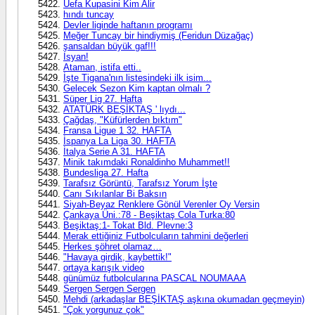
Uefa Kupasini Kim Alir
hındı tuncay
Devler liginde haftanın programı
Meğer Tuncay bir hindiymiş (Feridun Düzağaç)
şansaldan büyük gaf!!!
İsyan!
Ataman, istifa etti..
İşte Tigana'nın listesindeki ilk isim...
Gelecek Sezon Kim kaptan olmalı ?
Süper Lig 27. Hafta
ATATÜRK BEŞİKTAŞ ' lıydı...
Çağdaş, "Küfürlerden bıktım"
Fransa Ligue 1 32. HAFTA
İspanya La Liga 30. HAFTA
İtalya Serie A 31. HAFTA
Minik takımdaki Ronaldinho Muhammet!!
Bundesliga 27. Hafta
Tarafsız Görüntü, Tarafsız Yorum İşte
Canı Sıkılanlar Bi Baksın
Siyah-Beyaz Renklere Gönül Verenler Oy Versin
Çankaya Üni.:78 - Beşiktaş Cola Turka:80
Beşiktaş:1- Tokat Bld. Plevne:3
Merak ettiğiniz Futbolcuların tahmini değerleri
Herkes şöhret olamaz…
"Havaya girdik, kaybettik!"
ortaya karışık video
günümüz futbolcularına PASCAL NOUMAAA
Sergen Sergen Sergen
Mehdi (arkadaşlar BEŞİKTAŞ aşkına okumadan geçmeyin)
"Çok yorgunuz çok"