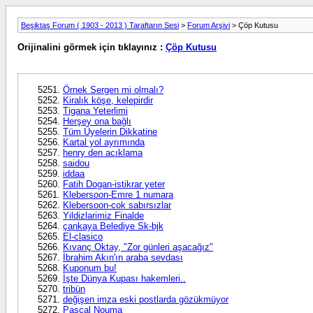
Beşiktaş Forum ( 1903 - 2013 ) Taraftarın Sesi
>
Forum Arşivi
> Çöp Kutusu
Orijinalini görmek için tıklayınız :
Çöp Kutusu
Örnek Sergen mi olmalı?
Kiralık köşe, kelepirdir
Tigana Yeterlimi
Herşey ona bağlı
Tüm Üyelerin Dikkatine
Kartal yol ayrımında
henry den acıklama
saidou
iddaa
Fatih Dogan-istikrar yeter
Klebersoon-Emre 1 numara
Klebersoon-cok sabırsızlar
Yildizlarimiz Finalde
çankaya Belediye Sk-bjk
El-clasico
Kıvanç Oktay, "Zor günleri aşacağız"
İbrahim Akın'ın araba sevdası
Kuponum bu!
İşte Dünya Kupası hakemleri..
tribün
değişen imza eski postlarda gözükmüyor
Pascal Nouma