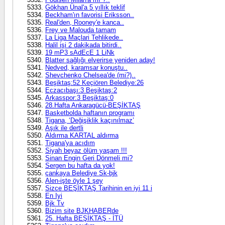
Gökhan Ünal'a 5 yıllık teklif
Beckham'ın favorisi Eriksson..
Real'den, Rooney'e kanca..
Frey ve Malouda tamam
La Liga Maçlari Tehlikede..
Halil işi 2 dakikada bitirdi..
19 mP3 sAdEcE 1 LiNk
Blatter sağlığı elverirse yeniden aday!
Nedved, karamsar konuştu..
Shevchenko Chelsea'de (mi?)..
Beşiktaş:52 Keçiören Belediye:26
Eczacıbaşı:3 Beşiktaş:2
Arkasspor:3 Beşiktaş:0
28.Hafta Ankaragücü-BEŞİKTAŞ
Basketbolda haftanın programı
Tigana, ‘Değişiklik kaçınılmaz’
Aşık ile dertli
Aldırma KARTAL aldırma
Tigana'ya acıdım
Siyah beyaz ölüm yaşam !!!
Sinan Engin Geri Dönmeli mi?
Sergen bu hafta da yok!
çankaya Belediye Sk-bjk
Alen-işte öyle 1 şey
Sizce BEŞİKTAŞ Tarihinin en iyi 11 i
En Iyi
Bjk Tv
Bizim site BJKHABERde
25. Hafta BEŞİKTAŞ - İTÜ