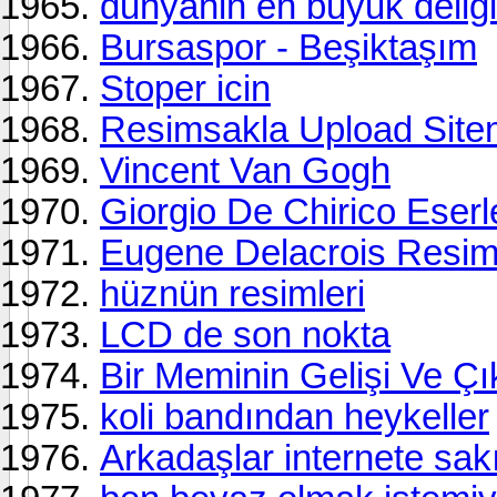
dunyanin en buyuk deligi
Bursaspor - Beşiktaşım
Stoper icin
Resimsakla Upload Site
Vincent Van Gogh
Giorgio De Chirico Eserl
Eugene Delacrois Resiml
hüznün resimleri
LCD de son nokta
Bir Meminin Gelişi Ve Çı
koli bandından heykeller
Arkadaşlar internete sak