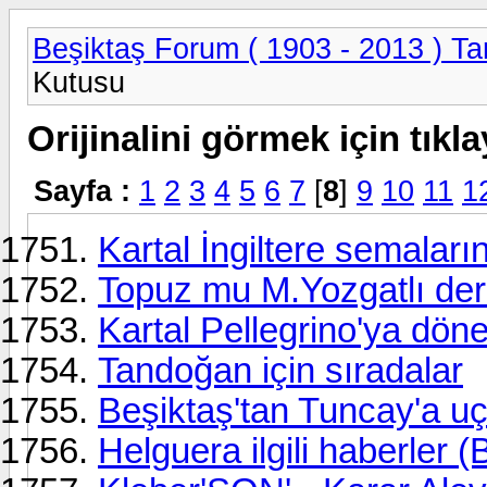
Beşiktaş Forum ( 1903 - 2013 ) Tar
Kutusu
Orijinalini görmek için tıkla
Sayfa :
1
2
3
4
5
6
7
[
8
]
9
10
11
1
Kartal İngiltere semaları
Topuz mu M.Yozgatlı derke
Kartal Pellegrino'ya döneb
Tandoğan için sıradalar
Beşiktaş'tan Tuncay'a uçu
Helguera ilgili haberler (