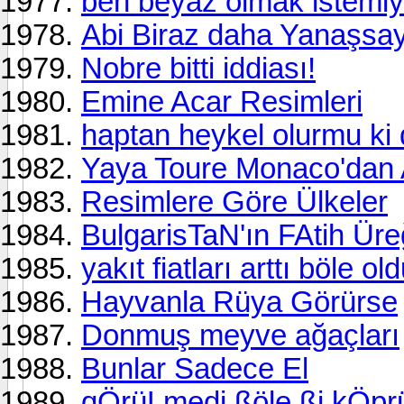
ben beyaz olmak istemi
Abi Biraz daha Yanaşsa
Nobre bitti iddiası!
Emine Acar Resimleri
haptan heykel olurmu ki
Yaya Toure Monaco'dan Ay
Resimlere Göre Ülkeler
BulgarisTaN'ın FAtih Üre
yakıt fiatları arttı böle ol
Hayvanla Rüya Görürse
Donmuş meyve ağaçları
Bunlar Sadece El
qÖrüLmedi ßöle ßi kÖpr