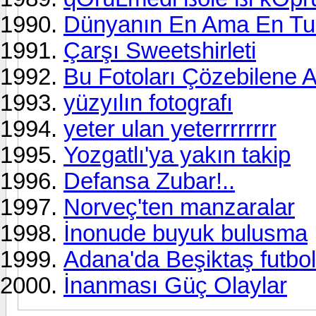
Dünyanın En Ama En Tu
Çarşı Sweetshirleti
Bu Fotoları Çözebilene 
yüzyılın fotografı
yeter ulan yeterrrrrrrr
Yozgatlı'ya yakın takip
Defansa Zubar!..
Norveç'ten manzaralar
İnonude buyuk bulusma
Adana'da Beşiktaş futbol 
İnanması Güç Olaylar