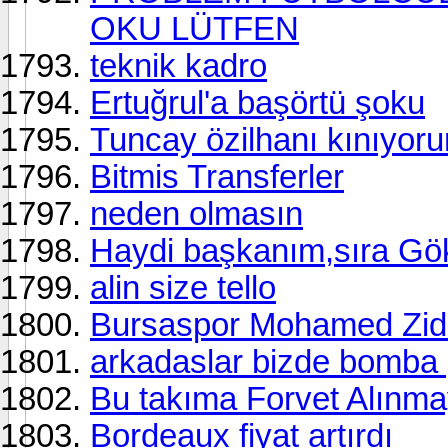
OKU LÜTFEN
teknik kadro
Ertuğrul'a başörtü şoku
Tuncay özilhanı kınıyor
Bitmis Transferler
neden olmasın
Haydi başkanım,sıra Gö
alin size tello
Bursaspor Mohamed Zidan
arkadaslar bizde bomba 
Bu takıma Forvet Alınm
Bordeaux fiyat artırdı