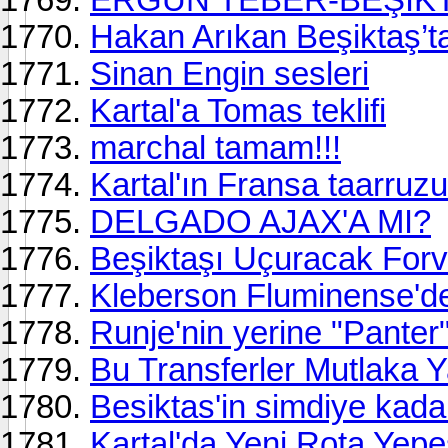
Hakan Arıkan Beşiktaş’t
Sinan Engin sesleri
Kartal'a Tomas teklifi
marchal tamam!!!
Kartal'ın Fransa taarruzu
DELGADO AJAX'A MI?
Beşiktaşı Uçuracak For
Kleberson Fluminense'de
Runje'nin yerine "Panter"
Bu Transferler Mutlaka Y
Besiktas'in simdiye kadar
Kartal'da Yeni Rota Yep