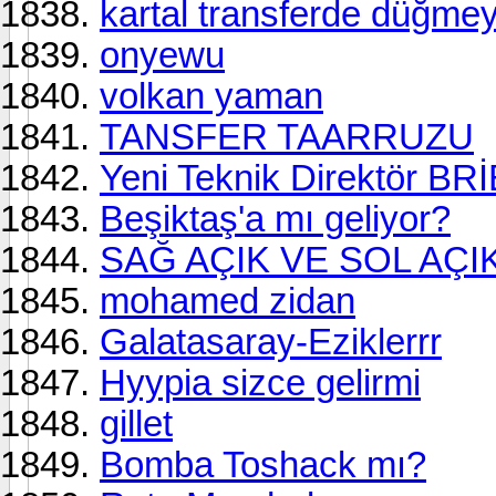
kartal transferde düğmey
onyewu
volkan yaman
TANSFER TAARRUZU
Yeni Teknik Direktör BRİ
Beşiktaş'a mı geliyor?
SAĞ AÇIK VE SOL AÇI
mohamed zidan
Galatasaray-Eziklerrr
Hyypia sizce gelirmi
gillet
Bomba Toshack mı?