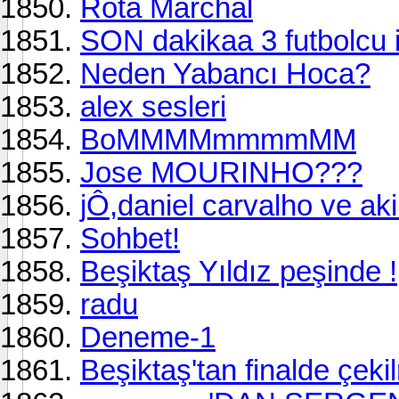
Rota Marchal
SON dakikaa 3 futbolcu il
Neden Yabancı Hoca?
alex sesleri
BoMMMMmmmmMM
Jose MOURINHO???
jÔ,daniel carvalho ve ak
Sohbet!
Beşiktaş Yıldız peşinde !
radu
Deneme-1
Beşiktaş'tan finalde çeki