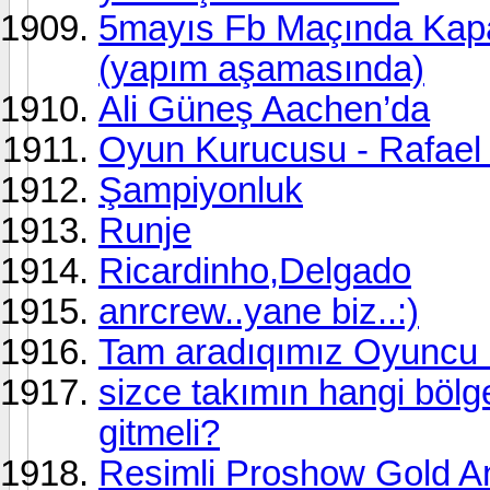
5mayıs Fb Maçında Kapal
(yapım aşamasında)
Ali Güneş Aachen’da
Oyun Kurucusu - Rafael 
Şampiyonluk
Runje
Ricardinho,Delgado
anrcrew..yane biz..:)
Tam aradıqımız Oyuncu !!!
sizce takımın hangi bölg
gitmeli?
Resimli Proshow Gold An