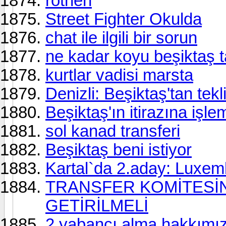
rothen
Street Fighter Okulda
chat ile ilgili bir sorun
ne kadar koyu beşiktaş ta
kurtlar vadisi marsta
Denizli: Beşiktaş'tan tekl
Beşiktaş'ın itirazına işle
sol kanad transferi
Beşiktaş beni istiyor
Kartal`da 2.aday: Luxe
TRANSFER KOMİTESİN
GETİRİLMELİ
2 yabancı alma hakkımız