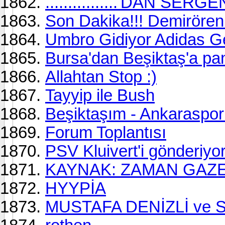
................'DAN SERG
Son Dakika!!! Demirören 
Umbro Gidiyor Adidas Gel
Bursa'dan Beşiktaş'a pa
Allahtan Stop :)
Tayyip ile Bush
Beşiktaşım - Ankaraspor
Forum Toplantısı
PSV Kluivert'i gönderiyo
KAYNAK: ZAMAN GAZE
HYYPİA
MUSTAFA DENİZLİ ve 