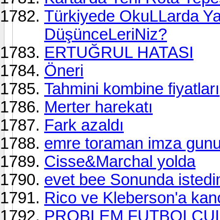
Türkiyede OkuLLarda Ya
DüşünceLeriNiz?
ERTUĞRUL HATASI
Öneri
Tahmini kombine fiyatları
Merter harekatı
Fark azaldı
emre toraman imza gunu
Cisse&Marchal yolda
evet bee Sonunda istedim
Rico ve Kleberson'a kan
PROBLEM FUTBOLCU