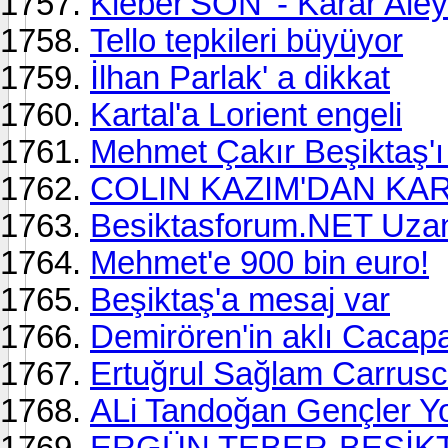
Kleber'SON' - Karar Ale
Tello tepkileri büyüyor
İlhan Parlak' a dikkat
Kartal'a Lorient engeli
Mehmet Çakır Beşiktaş'ı i
COLIN KAZIM'DAN KART
Besiktasforum.NET Uzanti
Mehmet'e 900 bin euro!
Beşiktaş'a mesaj var
Demirören'in aklı Cacap
Ertuğrul Sağlam Carrusca
ALi Tandoğan Gençler Y
ERGÜN TEBER-BEŞİK