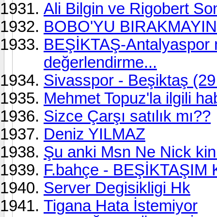
Ali Bilgin ve Rigobert So
BOBO'YU BIRAKMAYIN.
BEŞİKTAŞ-Antalyaspor ma
değerlendirme...
Sivasspor - Beşiktaş (2
Mehmet Topuz'la ilgili ha
Sizce Çarşı satılık mı??
Deniz YILMAZ
Şu anki Msn Ne Nick kin
F.bahçe - BEŞİKTAŞIM K
Server Degisikligi Hk
Tigana Hata İstemiyor