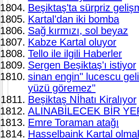
Beşiktaş'ta sürpriz geliş
Kartal’dan iki bomba
Sağ kırmızı, sol beyaz
Kabze Kartal oluyor
Tello ile ilgili Haberler
Sergen Beşiktaş'ı istiyor
sinan engin'' lucescu gel
yüzü göremez''
Beşiktaş Nİhatı Kiralıyor
ALINABİLECEK BİR YE
Emre Toraman atağı
Hasselbaink Kartal olmak 