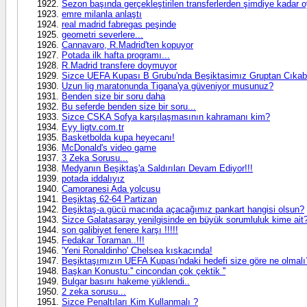
Sezon başında gerçekleştirilen transferlerden şimdiye kadar oy
emre milanla anlaştı
real madrid fabregas peşinde
geometri severlere...
Cannavaro, R.Madrid'ten kopuyor
Potada ilk hafta programı...
R.Madrid transfere doymuyor
Sizce UEFA Kupası B Grubu'nda Beşiktasimız Gruptan Cıkab
Uzun lig maratonunda Tigana'ya güveniyor musunuz?
Benden size bir soru daha
Bu seferde benden size bir soru...
Sizce CSKA Sofya karşılaşmasının kahramanı kim?
Eyy ligtv.com.tr
Basketbolda kupa heyecanı!
McDonald's video game
3 Zeka Sorusu...
Medyanın Beşiktaş'a Saldırıları Devam Ediyor!!!
potada iddalıyız
Camoranesi Ada yolcusu
Beşiktaş 62-64 Partizan
Beşiktaş-a.gücü macında açacağımız pankart hangisi olsun?
Sizce Galatasaray yenilgisinde en büyük sorumluluk kime ait
son galibiyet fenere karşı !!!!!
Fedakar Toraman..!!!
'Yeni Ronaldinho' Chelsea kıskacında!
Beşiktaşımızın UEFA Kupası'ndaki hedefi size göre ne olmalı
Başkan Konustu:'' cincondan çok çektik ''
Bulgar basını hakeme yüklendi..
2 zeka sorusu...
Sizce Penaltıları Kim Kullanmalı ?