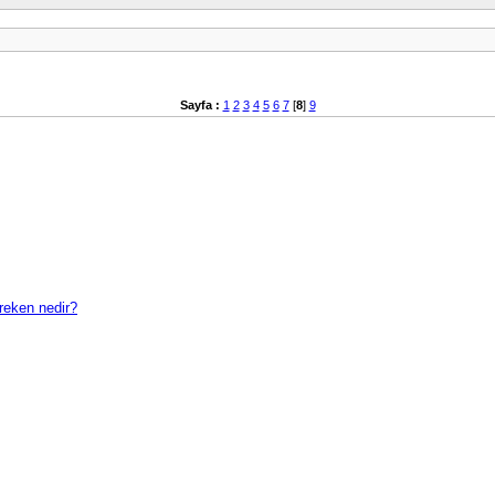
Sayfa :
1
2
3
4
5
6
7
[
8
]
9
reken nedir?