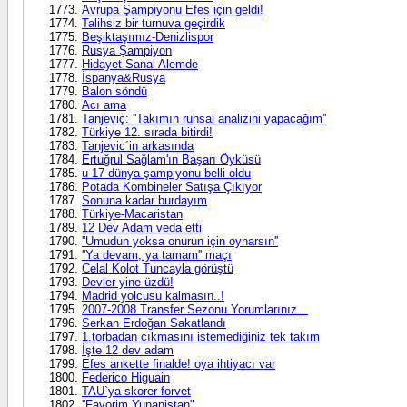
Avrupa Şampiyonu Efes için geldi!
Talihsiz bir turnuva geçirdik
Beşiktaşımız-Denizlispor
Rusya Şampiyon
Hidayet Sanal Alemde
İspanya&Rusya
Balon söndü
Acı ama
Tanjeviç: ''Takımın ruhsal analizini yapacağım''
Türkiye 12. sırada bitirdi!
Tanjevic´in arkasında
Ertuğrul Sağlam'ın Başarı Öyküsü
u-17 dünya şampiyonu belli oldu
Potada Kombineler Satışa Çıkıyor
Sonuna kadar burdayım
Türkiye-Macaristan
12 Dev Adam veda etti
''Umudun yoksa onurun için oynarsın''
''Ya devam, ya tamam'' maçı
Celal Kolot Tuncayla görüştü
Devler yine üzdü!
Madrid yolcusu kalmasın..!
2007-2008 Transfer Sezonu Yorumlarınız...
Serkan Erdoğan Sakatlandı
1.torbadan cıkmasını istemediğiniz tek takım
İşte 12 dev adam
Efes ankette finalde! oya ihtiyacı var
Federico Higuain
TAU`ya skorer forvet
''Favorim Yunanistan"