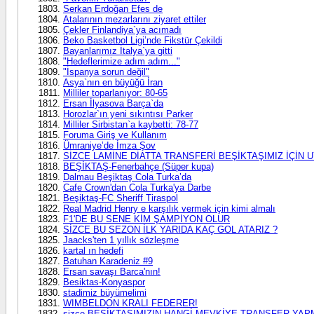
Serkan Erdoğan Efes de
Atalarının mezarlarını ziyaret ettiler
Çekler Finlandiya`ya acımadı
Beko Basketbol Ligi’nde Fikstür Çekildi
Bayanlarımız İtalya`ya gitti
"Hedeflerimize adım adım..."
"İspanya sorun değil"
Asya`nın en büyüğü İran
Milliler toparlanıyor: 80-65
Ersan İlyasova Barça`da
Horozlar`ın yeni sıkıntısı Parker
Milliler Sirbistan`a kaybetti: 78-77
Foruma Giriş ve Kullanım
Ümraniye’de İmza Şov
SİZCE LAMİNE DİATTA TRANSFERİ BEŞİKTAŞIMIZ İÇİN 
BEŞİKTAŞ-Fenerbahçe (Süper kupa)
Dalmau Beşiktaş Cola Turka’da
Cafe Crown'dan Cola Turka'ya Darbe
Beşiktaş-FC Sheriff Tiraspol
Real Madrid Henry e karşılık vermek için kimi almalı
F1'DE BU SENE KİM ŞAMPİYON OLUR
SİZCE BU SEZON İLK YARIDA KAÇ GOL ATARIZ ?
Jaacks'ten 1 yıllık sözleşme
kartal ın hedefi
Batuhan Karadeniz #9
Ersan savaşı Barca'nın!
Besiktas-Konyaspor
stadimiz büyümelimi
WIMBELDON KRALI FEDERER!
sizce BEŞİKTAŞIMIZIN HANGİ MEVKİYE TRANSFER YA