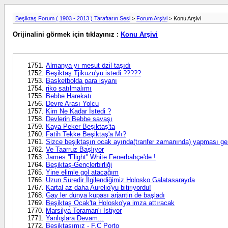
Beşiktaş Forum ( 1903 - 2013 ) Taraftarın Sesi
>
Forum Arşivi
> Konu Arşivi
Orijinalini görmek için tıklayınız :
Konu Arşivi
Almanya yı mesut özil taşıdı
Beşiktaş Tjikuzu'yu istedi ?????
Basketbolda para isyanı
riko satılmalımı
Bebbe Harekatı
Devre Arası Yolcu
Kim Ne Kadar İstedi ?
Devlerin Bebbe savaşı
Kaya Peker Beşiktaş'ta
Fatih Tekke Beşiktaş'a Mı?
Sizce beşiktaşın ocak ayında(tranfer zamanında) yapması ge
Ve Taarruz Başlıyor
James ''Flight'' White Fenerbahçe'de !
Beşiktaş-Gençlerbirliği
Yine elimle gol atacağım
Uzun Süredir İlgilendiğimiz Holosko Galatasarayda
Kartal az daha Aurelio'yu bitiriyordu!
Gay ler dünya kupası arjantin de başladı
Beşiktaş Ocak'ta Holosko'ya imza attıracak
Marsilya Toraman'ı İstiyor
Yanlışlara Devam...
Beşiktaşımız - F.C Porto