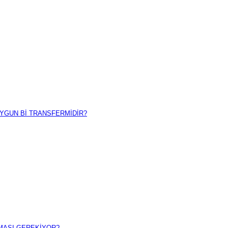
UYGUN Bİ TRANSFERMİDİR?
PMASI GEREKİYOR?