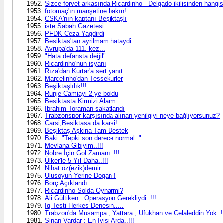
Sizce forvet arkasında Ricardinho - Delgado ikilisinden hangi
fotomaç'ın manşetine bakın!..
CSKA'nın kaptanı Beşiktaşlı
iste Sabah Gazetesi
PFDK Ceza Yagdirdi
Besiktas'tan ayrilmam hataydi
Avrupa'da 111. kez...
"Hata defansta değil"
Ricardinho'nun isyanı
Rıza'dan Kurtar'a sert yanıt
Marcelinho'dan Tessekurler
Beşiktaşlılık!!!
Runje Camiayi 2 ye boldu
Besiktasta Kirmizi Alarm
İbrahim Toraman sakatlandı
Trabzonspor karşısında alınan yenilgiyi neye bağlıyorsunuz?
Carsi,Besiktasa da karsi!
Beşiktaş Aşkina Tam Destek
Baki: "Tepki son derece normal.."
Mevlana Gibiyim..!!!
Nobre İçin Gol Zamanı..!!!
Ülker'le 5 Yıl Daha..!!!
Nihat öz(ezik)demir
Ulusoyun Yerine Dogan !
Borç Açıklandı
Ricardinho Solda Oynarmi?
Ali Gültiken : Operasyon Gerekliydi..!!!
Iq Testi Herkes Denesin.....
Trabzon'da Musampa , Yattara , Ufukhan ve Celaleddin Yok..!
Sinan Vardar : En İyisi Arda..!!!