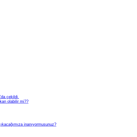
da çekildi.
an olabilir mi??
çıkacağımıza inanıyormusunuz?