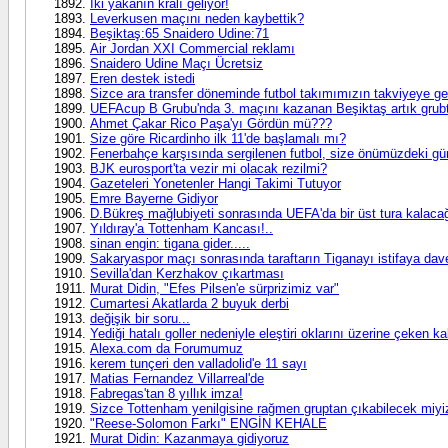
İki yakanın kralı geliyor!
Leverkusen maçını neden kaybettik?
Beşiktaş:65 Snaidero Udine:71
Air Jordan XXI Commercial reklamı
Snaidero Udine Maçı Ücretsiz
Eren destek istedi
Sizce ara transfer döneminde futbol takımımızın takviyeye ge
UEFAcup B Grubu'nda 3. maçını kazanan Beşiktaş artık grubtan
Ahmet Çakar Rico Paşa'yı Gördün mü???
Size göre Ricardinho ilk 11'de başlamalı mı?
Fenerbahçe karşısında sergilenen futbol, size önümüzdeki gün
BJK eurosport'ta vezir mi olacak rezilmi?
Gazeteleri Yonetenler Hangi Takimi Tutuyor
Emre Bayerne Gidiyor
D.Bükreş mağlubiyeti sonrasında UEFA'da bir üst tura kalac
Yıldıray'a Tottenham Kancası!..
sinan engin: tigana gider.....
Sakaryaspor maçı sonrasında taraftarın Tiganayı istifaya davet
Sevilla'dan Kerzhakov çıkartması
Murat Didin, "Efes Pilsen'e sürprizimiz var"
Cumartesi Akatlarda 2 buyuk derbi
değişik bir soru...
Yediği hatalı goller nedeniyle eleştiri oklarını üzerine çeken k
Alexa.com da Forumumuz
kerem tunçeri den valladolid'e 11 sayı
Matias Fernandez Villarreal'de
Fabregas'tan 8 yıllık imza!
Sizce Tottenham yenilgisine rağmen gruptan çıkabilecek miyi
"Reese-Solomon Farkı" ENGİN KEHALE
Murat Didin: Kazanmaya gidiyoruz