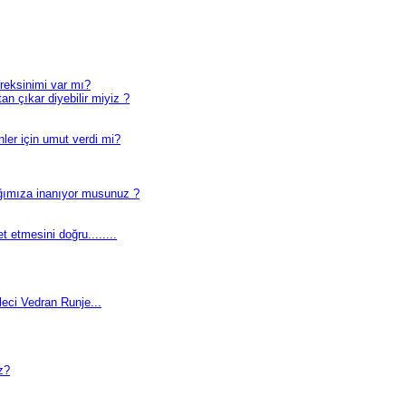
reksinimi var mı?
 çıkar diyebilir miyiz ?
ler için umut verdi mi?
ağımıza inanıyor musunuz ?
 etmesini doğru........
aleci Vedran Runje...
z?