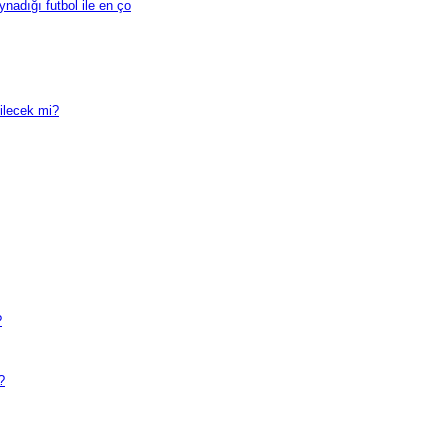
nadığı futbol ile en ço
ilecek mi?
?
?