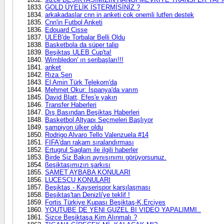
GOLD ÜYELİK İSTERMİSİNİZ ?
arkakadaslar cnn in anketi cok onemli lutfen destek
Cnn'in Futbol Anketi
Edouard Cisse
ULEB'de Torbalar Belli Oldu
Basketbola da süper talip
Beşiktaş ULEB Cup'ta!
Wimbledon' ın seribaşları!!!
anket
Rıza Şen
El Amin Türk Telekom'da
Mehmet Okur: İspanya'da varım
David Blatt, Efes'e yakın
Transfer Haberleri
Dış Basından Beşiktaş Haberleri
Basketbol Altyapı Seçmeleri Başlıyor
şampiyon ülker oldu
Rodrigo Alvaro Tello Valenzuela #14
FIFA'dan rakam sıralandırması
Ertugrul Saglam ile ilgili haberler
Birde Siz Bakın aynısınımı görüyorsunuz.
ßeşiktaşımızın şarkısı
SAMET AYBABA KONULARI
LUCESCU KONULARI
Beşiktaş - Kayserispor karşılaşması
Beşiktaş'tan Denizli'ye teklif !
Fortis Türkiye Kupası Beşiktaş-K.Erciyes
YOUTUBE DE YENI GUZEL BI VIDEO YAPALIMMI..
Sizce Beşiktaşa Kim Alınmalı ?