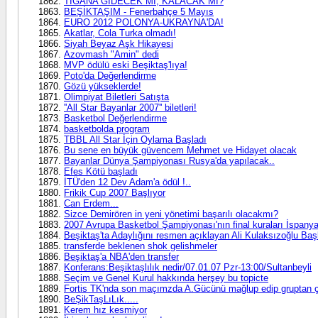
TIGANA GİDECEK Mİ, KALACAK MI?
BEŞİKTAŞIM - Fenerbahçe 5 Mayıs
EURO 2012 POLONYA-UKRAYNA'DA!
Akatlar, Cola Turka olmadı!
Siyah Beyaz Aşk Hikayesi
Azovmash "Amin" dedi
MVP ödülü eski Beşiktaş'lıya!
Poto'da Değerlendirme
Gözü yükseklerde!
Olimpiyat Biletleri Satışta
''All Star Bayanlar 2007'' biletleri!
Basketbol Değerlendirme
basketbolda program
TBBL All Star İçin Oylama Başladı
Bu sene en büyük güvencem Mehmet ve Hidayet olacak
Bayanlar Dünya Şampiyonası Rusya'da yapılacak..
Efes Kötü başladı
İTÜ'den 12 Dev Adam'a ödül !..
Frikik Cup 2007 Başlıyor
Can Erdem...
Sizce Demirören in yeni yönetimi başarılı olacakmı?
2007 Avrupa Basketbol Şampiyonası'nın final kuraları İspanya'
Beşiktaş'ta Adaylığını resmen açıklayan Ali Kulaksızoğlu Başk
transferde beklenen shok gelishmeler
Beşiktaş'a NBA'den transfer
Konferans:Beşiktaşlılık nedir/07.01.07 Pzr-13:00/Sultanbeyli
Seçim ve Genel Kurul hakkında herşey bu topicte
Fortis TK'nda son maçımzda A.Gücünü mağlup edip gruptan 
BeŞikTaşLıLık.....
Kerem hız kesmiyor