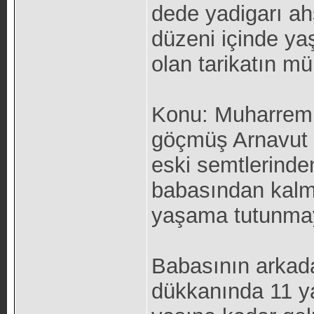
dede yadigarı ah
düzeni içinde yaş
olan tarikatın mür
Konu: Muharrem,
göçmüş Arnavut bi
eski semtlerinde
babasından kalm
yaşama tutunmay
Babasının arkada
dükkanında 11 ya