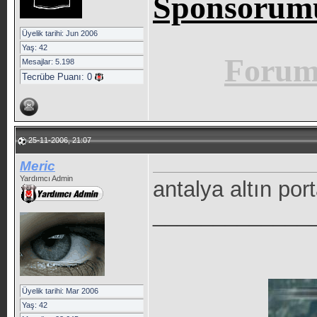
Sponsorumu
Üyelik tarihi: Jun 2006
Yaş: 42
Forum 
Mesajlar: 5.198
Tecrübe Puanı:
0
25-11-2006, 21:07
Meric
Yardımcı Admin
antalya altın por
_____________
Üyelik tarihi: Mar 2006
Yaş: 42