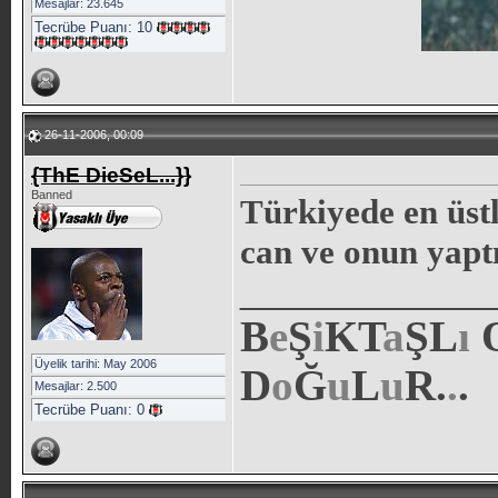
Mesajlar: 23.645
Tecrübe Puanı:
10
26-11-2006, 00:09
{ThE DieSeL...}}
Banned
Türkiyede en üst
can ve onun yaptı
_____________
B
e
Ş
i
KT
a
ŞL
ı
Üyelik tarihi: May 2006
D
o
Ğ
u
L
u
R.
.
.
Mesajlar: 2.500
Tecrübe Puanı:
0