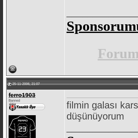
_____________
Sponsorumu
Forum 
25-11-2006, 21:07
ferro1903
Banned
filmin galası kars
düşünüyorum
_____________