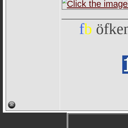
_____________
f
b
öfke