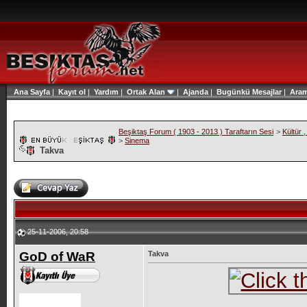
Ana Sayfa
|
Kayıt ol
|
Yardım
|
Ortak Alan
|
Ajanda
|
Bugünkü Mesajlar
|
Ara
Beşiktaş Forum ( 1903 - 2013 ) Taraftarın Sesi
>
Kültür 
>
Sinema
Takva
25-11-2006, 20:58
GoD of WaR
Takva