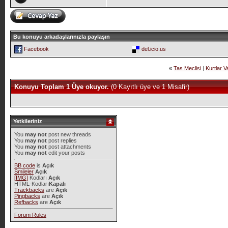
Bu konuyu arkadaşlarınızla paylaşın
Facebook
del.icio.us
«
Tas Meclisi
|
Kurtlar V
Konuyu Toplam 1 Üye okuyor.
(0 Kayıtlı üye ve 1 Misafir)
Yetkileriniz
You
may not
post new threads
You
may not
post replies
You
may not
post attachments
You
may not
edit your posts
BB code
is
Açık
Smileler
Açık
[IMG]
Kodları
Açık
HTML-Kodları
Kapalı
Trackbacks
are
Açık
Pingbacks
are
Açık
Refbacks
are
Açık
Forum Rules