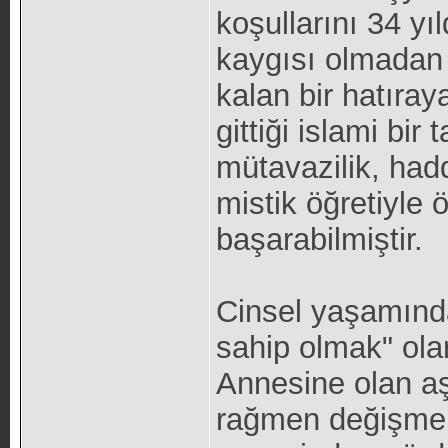
koşullarını 34 yı
kaygısı olmadan
kalan bir hatıra
gittiği islami bir
mütavazilik, had
mistik öğretiyle
başarabilmiştir.
Cinsel yaşamında
sahip olmak" ola
Annesine olan aş
rağmen değişmem