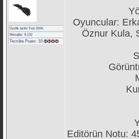
Yö
Oyuncular: Erk
Üyelik tarihi: Feb 2006
Öznur Kula, 
Mesajlar: 9.132
Tecrübe Puanı:
33
S
Görünt
Ku
Y
Editörün Notu: 4