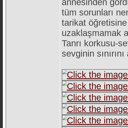
annesinden görd
tüm sorunları ne
tarikat öğretisin
uzaklaşmamak ad
Tanrı korkusu-se
sevginin sınırın