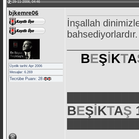
29-11-2006, 04:46
bjkemre06
İnşallah dinimizle
bahsediyorlardır.
_____________
B
E
Ş
İ
K
T
A
Üyelik tarihi: Apr 2006
Mesajlar: 6.269
Tecrübe Puanı:
28
██████████
B
E
Ş
İ
K
T
A
Ş
██████████