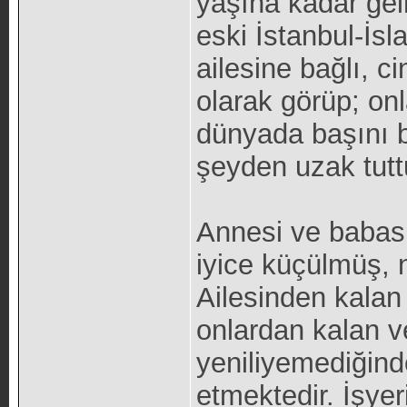
yaşına kadar gelm
eski İstanbul-İsl
ailesine bağlı, c
olarak görüp; onl
dünyada başını b
şeyden uzak tuttu
Annesi ve babas
iyice küçülmüş, 
Ailesinden kala
onlardan kalan ve
yeniliyemediğin
etmektedir. İşye