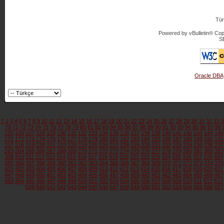
Tür
Powered by vBulletin® Copy
S
Oracle DBA
1
2
3
4
5
6
7
8
9
10
11
12
13
14
15
16
17
18
19
20
21
22
23
24
25
26
27
28
29
30
31
32
33
3
70
71
72
73
74
75
76
77
78
79
80
81
82
83
84
85
86
87
88
89
90
91
92
93
94
95
96
97
98
125
126
127
128
129
130
131
132
133
134
135
136
137
138
139
140
141
142
143
144
145
171
172
173
174
175
176
177
178
179
180
181
182
183
184
185
186
187
188
189
190
191
217
218
219
220
221
222
223
224
225
226
227
228
229
230
231
232
233
234
235
236
237
263
264
265
266
267
268
269
270
271
272
273
274
275
276
277
278
279
280
281
282
283
309
310
311
312
313
314
315
316
317
318
319
320
321
322
323
324
325
326
327
328
329
355
356
357
358
359
360
361
362
363
364
365
366
367
368
369
370
371
372
373
374
375
401
402
403
404
405
406
407
408
409
410
411
412
413
414
415
416
417
418
419
420
421
447
448
449
450
451
452
453
454
455
456
457
458
459
460
461
462
463
464
465
466
467
493
494
495
496
497
498
499
500
501
502
503
504
505
506
507
508
509
510
511
512
513
539
540
541
542
543
544
545
546
547
548
549
550
551
552
553
554
555
556
557