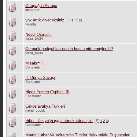
Ortaçağda Avrupa
imparator
yok artık diyeceksiniz ...
(
1
2
)
teraphy
Neydi Osmanlı
forza_bjk34
Osmanlı padişahları neden hacca gitmemişlerdir?
forza_bjk34
Misakımillî
Constantin
II. Dünya Savaşı
Constantin
Hicaz-Yemen Cephesi !!!
Constantin
Çekoslavakya Türkleri
havali_cocuk
Hitler Türkiye’yi işgal etmek istemişti..
(
1
2
3
)
Constantin
Martin Luther Ve Voltaire'nn Türkler Hakkındaki Düşünceleri