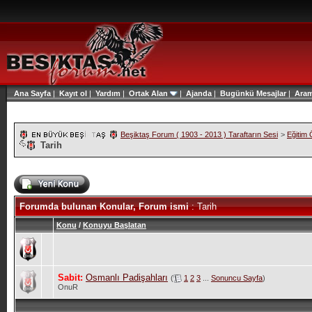
Ana Sayfa
|
Kayıt ol
|
Yardım
|
Ortak Alan
|
Ajanda
|
Bugünkü Mesajlar
|
Ara
Beşiktaş Forum ( 1903 - 2013 ) Taraftarın Sesi
>
Eğitim 
Tarih
Forumda bulunan Konular, Forum ismi
: Tarih
Konu
/
Konuyu Başlatan
Sabit:
Osmanlı Padişahları
(
1
2
3
...
Sonuncu Sayfa
)
OnuR