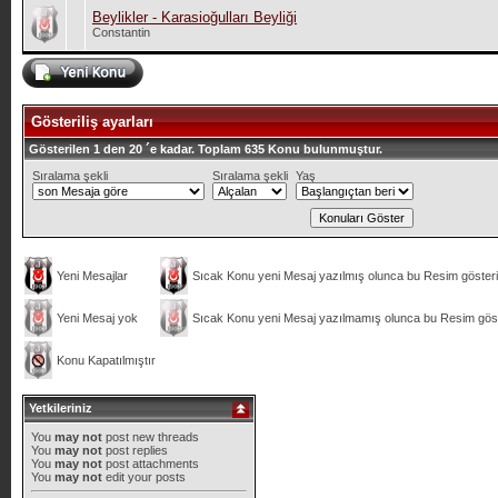
Beylikler - Karasioğulları Beyliği
Constantin
Gösteriliş ayarları
Gösterilen 1 den 20 ´e kadar. Toplam 635 Konu bulunmuştur.
Sıralama şekli
Sıralama şekli
Yaş
Yeni Mesajlar
Sıcak Konu yeni Mesaj yazılmış olunca bu Resim gösteril
Yeni Mesaj yok
Sıcak Konu yeni Mesaj yazılmamış olunca bu Resim göste
Konu Kapatılmıştır
Yetkileriniz
You
may not
post new threads
You
may not
post replies
You
may not
post attachments
You
may not
edit your posts