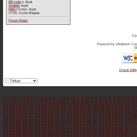
BB code
is
Açık
Smileler
Açık
[IMG]
Kodları
Açık
HTML-Kodları
Kapalı
Forum Rules
Tür
Powered by vBulletin® Copy
S
Oracle DBA
1
2
3
4
5
6
7
8
9
10
11
12
13
14
15
16
17
18
19
20
21
22
23
24
25
26
27
28
29
30
31
32
33
3
70
71
72
73
74
75
76
77
78
79
80
81
82
83
84
85
86
87
88
89
90
91
92
93
94
95
96
97
98
125
126
127
128
129
130
131
132
133
134
135
136
137
138
139
140
141
142
143
144
145
171
172
173
174
175
176
177
178
179
180
181
182
183
184
185
186
187
188
189
190
191
217
218
219
220
221
222
223
224
225
226
227
228
229
230
231
232
233
234
235
236
237
263
264
265
266
267
268
269
270
271
272
273
274
275
276
277
278
279
280
281
282
283
309
310
311
312
313
314
315
316
317
318
319
320
321
322
323
324
325
326
327
328
329
355
356
357
358
359
360
361
362
363
364
365
366
367
368
369
370
371
372
373
374
375
401
402
403
404
405
406
407
408
409
410
411
412
413
414
415
416
417
418
419
420
421
447
448
449
450
451
452
453
454
455
456
457
458
459
460
461
462
463
464
465
466
467
493
494
495
496
497
498
499
500
501
502
503
504
505
506
507
508
509
510
511
512
513