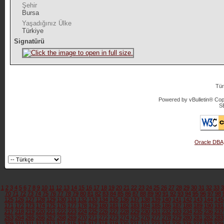
Şehir
Bursa
Yaşadığınız Ülke
Türkiye
Signatürü
Tür
Powered by vBulletin® Copy
S
Oracle DBA
1
2
3
4
5
6
7
8
9
10
11
12
13
14
15
16
17
18
19
20
21
22
23
24
25
26
27
28
29
30
31
32
33
3
70
71
72
73
74
75
76
77
78
79
80
81
82
83
84
85
86
87
88
89
90
91
92
93
94
95
96
97
98
125
126
127
128
129
130
131
132
133
134
135
136
137
138
139
140
141
142
143
144
145
171
172
173
174
175
176
177
178
179
180
181
182
183
184
185
186
187
188
189
190
191
217
218
219
220
221
222
223
224
225
226
227
228
229
230
231
232
233
234
235
236
237
263
264
265
266
267
268
269
270
271
272
273
274
275
276
277
278
279
280
281
282
283
309
310
311
312
313
314
315
316
317
318
319
320
321
322
323
324
325
326
327
328
329