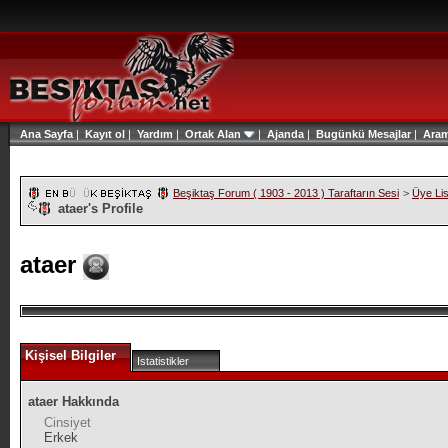
Ana Sayfa
|
Kayıt ol
|
Yardım
|
Ortak Alan
|
Ajanda
|
Bugünkü Mesajlar
|
Ara
Beşiktaş Forum ( 1903 - 2013 ) Taraftarın Sesi
>
Üye Lis
ataer's Profile
ataer
Kişisel Bilgiler
Istatistikler
ataer Hakkında
Cinsiyet
Erkek