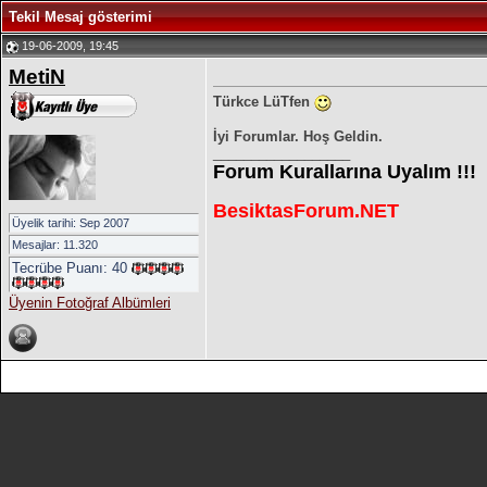
Tekil Mesaj gösterimi
19-06-2009, 19:45
MetiN
Türkce LüTfen
İyi Forumlar. Hoş Geldin.
__________________
Forum Kurallarına Uyalım !!!
BesiktasForum.NET
Üyelik tarihi: Sep 2007
Mesajlar: 11.320
Tecrübe Puanı:
40
Üyenin Fotoğraf Albümleri