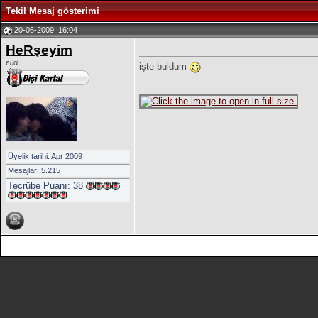
Tekil Mesaj gösterimi
20-06-2009, 16:04
HeRşeyim
є∂α
işte buldum
__________________
Üyelik tarihi: Apr 2009
Mesajlar: 5.215
Tecrübe Puanı:
38