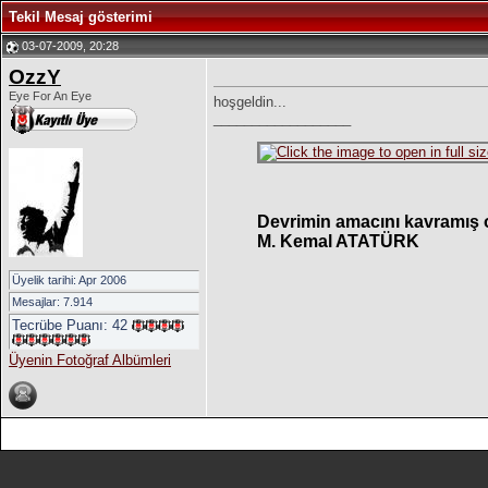
Tekil Mesaj gösterimi
03-07-2009, 20:28
OzzY
Eye For An Eye
hoşgeldin...
__________________
Devrimin amacını kavramış o
M. Kemal ATATÜRK
Üyelik tarihi: Apr 2006
Mesajlar: 7.914
Tecrübe Puanı:
42
Üyenin Fotoğraf Albümleri