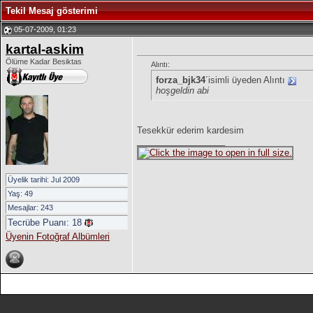
Tekil Mesaj gösterimi
05-07-2009, 01:23
kartal-askim
Ölüme Kadar Besiktas
Alıntı:
forza_bjk34
´isimli üyeden Alıntı
hoşgeldin abi
Tesekkür ederim kardesim
__________________
Üyelik tarihi: Jul 2009
Yaş: 49
Mesajlar: 243
Tecrübe Puanı:
18
Üyenin Fotoğraf Albümleri