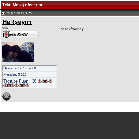
Tekil Mesaj gösterimi
25-07-2009, 12:51
HeRşeyim
є∂α
teşekkürler (:
__________________
Üyelik tarihi: Apr 2009
Mesajlar: 5.215
Tecrübe Puanı:
38