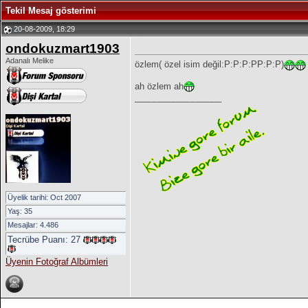
Tekil Mesaj gösterimi
20-08-2009, 18:29
ondokuzmart1903
Adanalı Melike
özlem( özel isim değil:P:P:P:PP:P:P)
ah özlem ah
__________________
Üyelik tarihi: Oct 2007
Yaş: 35
Mesajlar: 4.486
Tecrübe Puanı:
27
Üyenin Fotoğraf Albümleri