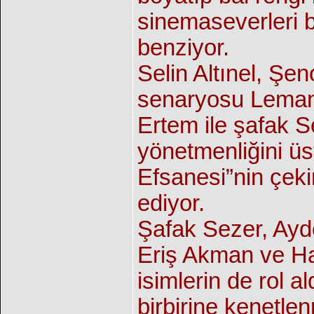
sinemaseverleri b
benziyor.
Selin Altınel, Şen
senaryosu Leman
Ertem ile şafak Se
yönetmenliğini üs
Efsanesi”nin çek
ediyor.
Şafak Sezer, Ayd
Eriş Akman ve Ha
isimlerin de rol a
birbirine kenetle