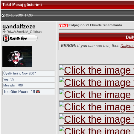
Tekil Mesaj gösterimi
26-10-2009, 17:30
gandalfzeze
Kolpaçino 29 Ekimde Sinemalarda
H4RdwAr3mANiA_Gökhan
Dail
ERROR:
If you can see this, then
Dailymo
Üyelik tarihi: Nov 2007
Yaş: 35
Mesajlar: 708
Tecrübe Puanı:
19