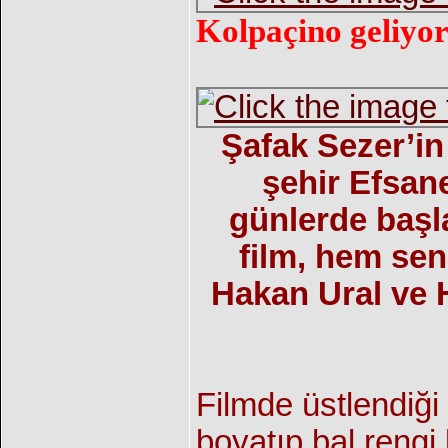
Kolpaçino geliyo
Şafak Sezer’in
şehir Efsan
günlerde başl
film, hem se
Hakan Ural ve 
Filmde üstlendiği 
boyatıp bal rengi