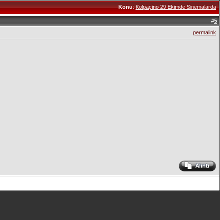
Konu
:
Kolpaçino 29 Ekimde Sinemalarda
#
5
permalink