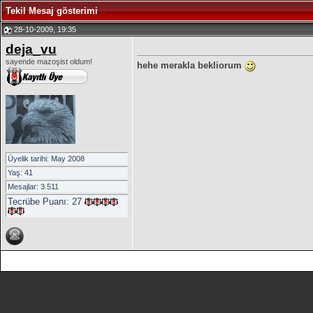
Tekil Mesaj gösterimi
28-10-2009, 19:35
deja_vu
sayende mazoşist oldum!
hehe merakla bekliorum
Üyelik tarihi: May 2008
Yaş: 41
Mesajlar: 3.511
Tecrübe Puanı:
27