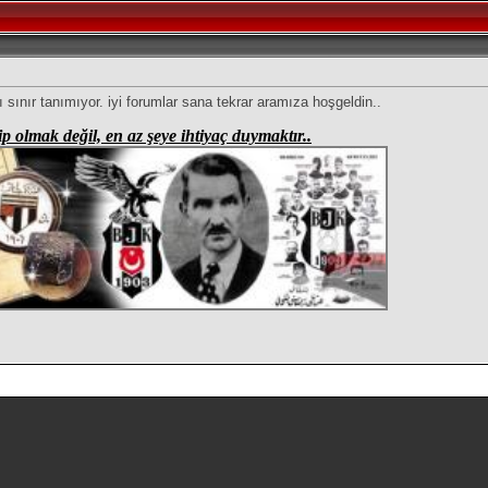
 sınır tanımıyor. iyi forumlar sana tekrar aramıza hoşgeldin..
p olmak değil, en az şeye ihtiyaç duymaktır..