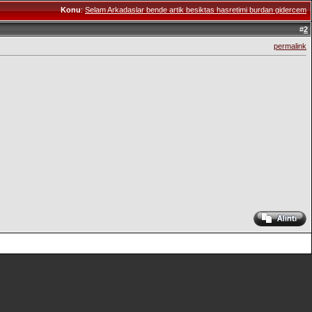
Konu
:
Selam Arkadaslar bende artik besiktas hasretimi burdan gidercem
#
2
permalink