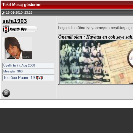
Tekil Mesaj gösterimi
16-01-2010, 23:15
safa1903
hoşgeldin kübra iyi yapmışsın beşiktaş aşkı
__________________
Önemli olan ; Hayatta en çok şeye sahi
Üyelik tarihi: Aug 2008
Mesajlar: 966
Tecrübe Puanı:
19
.