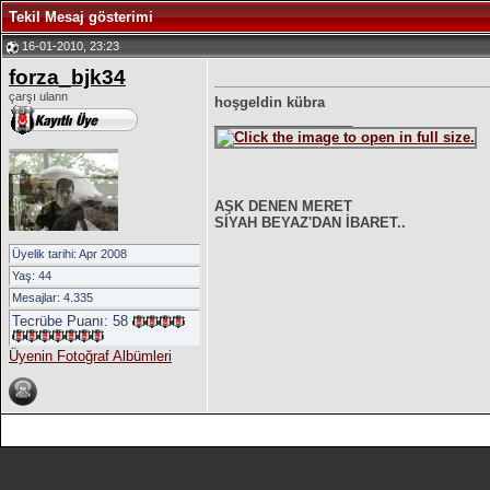
Tekil Mesaj gösterimi
16-01-2010, 23:23
forza_bjk34
çarşı ulann
hoşgeldin kübra
__________________
AŞK DENEN
MERET
SİYAH BEYAZ'DAN İBARET..
Üyelik tarihi: Apr 2008
Yaş: 44
Mesajlar: 4.335
Tecrübe Puanı:
58
Üyenin Fotoğraf Albümleri