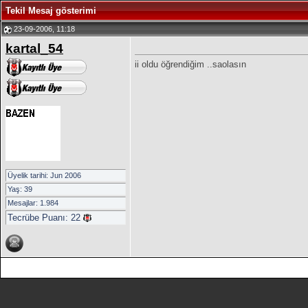
Tekil Mesaj gösterimi
23-09-2006, 11:18
kartal_54
ii oldu öğrendiğim ..saolasın
Üyelik tarihi: Jun 2006
Yaş: 39
Mesajlar: 1.984
Tecrübe Puanı:
22