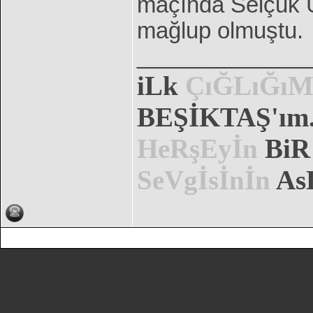
maçında Selçuk Ü
mağlup olmuştu.
______________
iLk
ÇıĞLıĞı
BEŞİKTAŞ'ım..
HeRşEyİn
Bi
SeVgİsİnİn
AsL