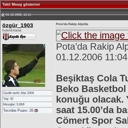
Tekil Mesaj gösterimi
01-12-2006, 12:11
özgür_1903
Pota’da Rakip Alpella
Kıdemli Kartal
Pota’da Rakip Alp
01.12.2006 11:04
Beşiktaş Cola T
Beko Basketbol L
Üyelik tarihi: Mar 2006
konuğu olacak. 
Yaş: 42
Mesajlar: 5.868
saat 15.00’da b
Tecrübe Puanı:
26
Cömert Spor Sa