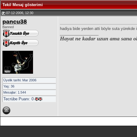
Tekil Mesaj gösterimi
07-12-2006, 12:30
pancu38
Banned
hadiya bide yerden atti böyle suta yürekde i
__________________
Hayat ne kadar uzun ama sana olan
Üyelik tarihi: Mar 2006
Yaş: 36
Mesajlar: 1.544
Tecrübe Puanı:
0