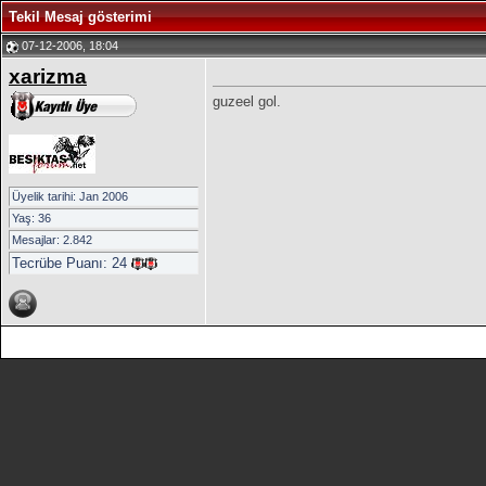
Tekil Mesaj gösterimi
07-12-2006, 18:04
xarizma
guzeel gol.
Üyelik tarihi: Jan 2006
Yaş: 36
Mesajlar: 2.842
Tecrübe Puanı:
24