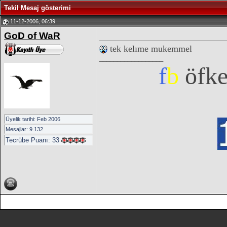
Tekil Mesaj gösterimi
11-12-2006, 06:39
GoD of WaR
tek kelıme mukemmel
__________________
f
b
öfk
Üyelik tarihi: Feb 2006
Mesajlar: 9.132
Tecrübe Puanı:
33