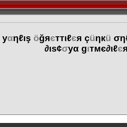
 у
α
ηℓış
ö
ğя
є
ттιℓ
є
я ç
ü
ηк
ü
ση
∂ιѕ¢
σ
уα g
ι
тмє∂ιℓ
є
я