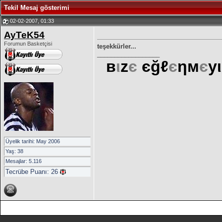
Tekil Mesaj gösterimi
02-02-2007, 01:33
AyTeK54
Forumun Basketçisi
teşekkürler...
__________________
в
ι
z
є
єğℓ
є
ηм
є
уι
Üyelik tarihi: May 2006
Yaş: 38
Mesajlar: 5.116
Tecrübe Puanı:
26