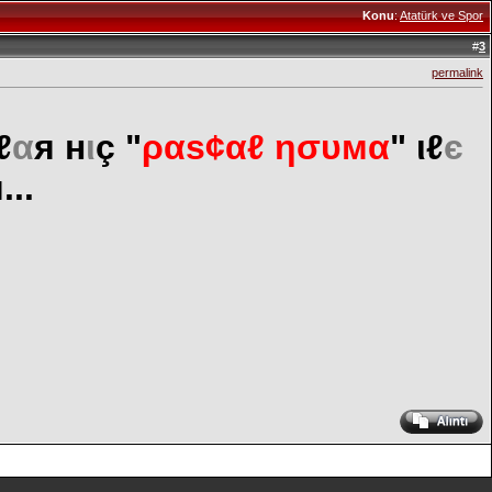
Konu
:
Atatürk ve Spor
#
3
permalink
ℓ
α
я н
ι
ç "
ραѕ¢αℓ ησυмα
" ιℓ
є
...