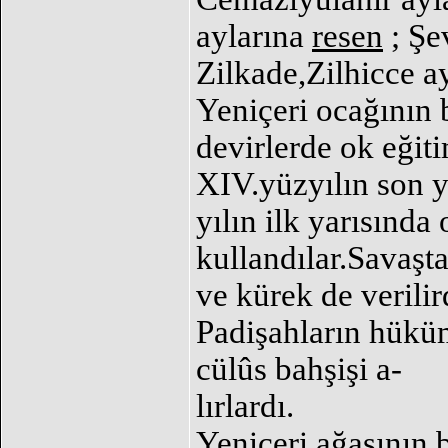
aylarına
resen
; Şe
Zilkade,Zilhicce a
Yeniçeri ocağının 
devirlerde ok eğiti
XIV.yüzyılın son y
yılın ilk yarısında
kullandılar.Savaşt
ve kürek de verilir
Padişahların hüküm
cülûs bahşişi a-
lırlardı.
Yeniçeri ağasının 