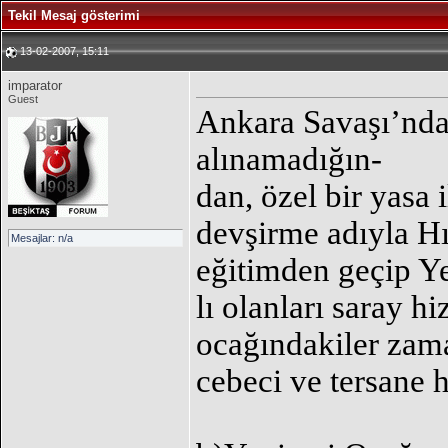
Tekil Mesaj gösterimi
13-02-2007, 15:11
imparator
Guest
Ankara Savaşı’ndan
alınamadığın-
dan, özel bir yasa 
devşirme adıyla Hı
Mesajlar: n/a
eğitimden geçip Ye
lı olanları saray h
ocağındakiler zam
cebeci ve tersane h