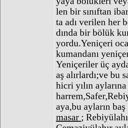
yaya bölükleri vey
len bir sınıftan iba
ta adı verilen her 
dında bir bölük k
yordu.Yeniçeri oc
kumandanı yeniçer
Yeniçeriler üç ayd
aş alırlardı;ve bu 
hicri yılın ayların
harrem,Safer,Rebi
aya,bu ayların baş 
masar
; Rebiyülah
Cemaziyülahır ayl