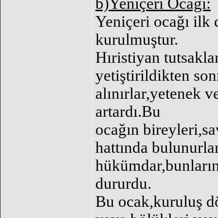
b)Yeniçeri Ocağı:
Yeniçeri ocağı ilk
kurulmuştur.
Hıristiyan tutsakl
yetiştirildikten so
alınırlar,yetenek v
artardı.Bu
ocağın bireyleri,s
hattında bulunurlar
hükümdar,bunların 
dururdu.
Bu ocak,kuruluş 