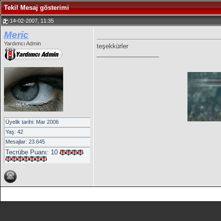
Tekil Mesaj gösterimi
14-02-2007, 11:35
Meric
Yardımcı Admin
teşekkürler
__________________
Üyelik tarihi: Mar 2006
Yaş: 42
Mesajlar: 23.645
Tecrübe Puanı:
10