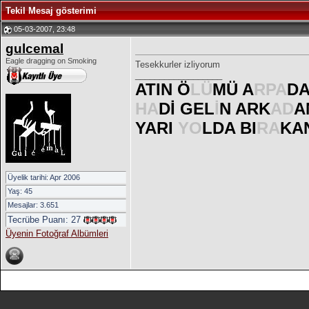
Tekil Mesaj gösterimi
05-03-2007, 23:48
gulcemal
Eagle dragging on Smoking
Tesekkurler izliyorum
__________________
ATIN Ö
LÜ
MÜ A
RPA
D
HA
Dİ GEL
İ
N ARK
AD
A
YARI
YO
LDA BI
RA
KAN
Üyelik tarihi: Apr 2006
Yaş: 45
Mesajlar: 3.651
Tecrübe Puanı:
27
Üyenin Fotoğraf Albümleri