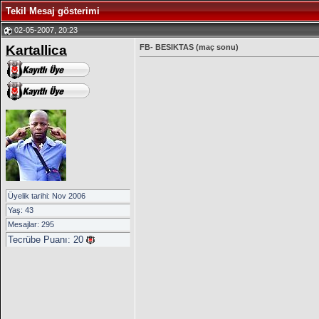
Tekil Mesaj gösterimi
02-05-2007, 20:23
Kartallica
FB- BESIKTAS (maç sonu)
Üyelik tarihi: Nov 2006
Yaş: 43
Mesajlar: 295
Tecrübe Puanı:
20
__________________