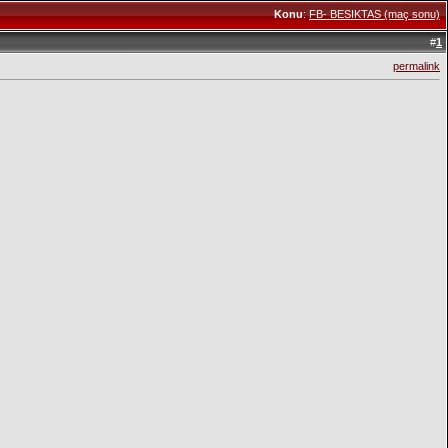
Konu
:
FB- BESIKTAS (maç sonu)
#
1
permalink