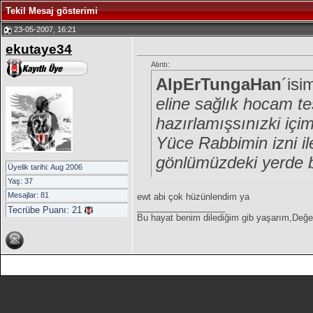
Tekil Mesaj gösterimi
23-05-2007, 16:21
ekutaye34
Alıntı:
AlpErTungaHan
´isi
eline sağlık hocam te
hazırlamışsınızki içi
Yüce Rabbimin izni il
gönlümüzdeki yerde 
Üyelik tarihi: Aug 2006
Yaş: 37
Mesajlar: 81
ewt abi çok hüzünlendim ya
__________________
Tecrübe Puanı:
21
Bu hayat benim dilediğim gib yaşarım,Değ