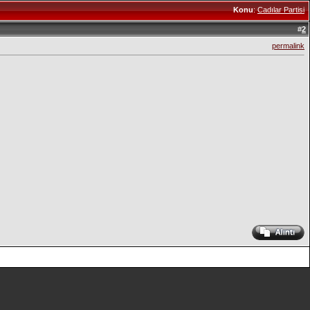
Konu
:
Cadılar Partisi
#
2
permalink