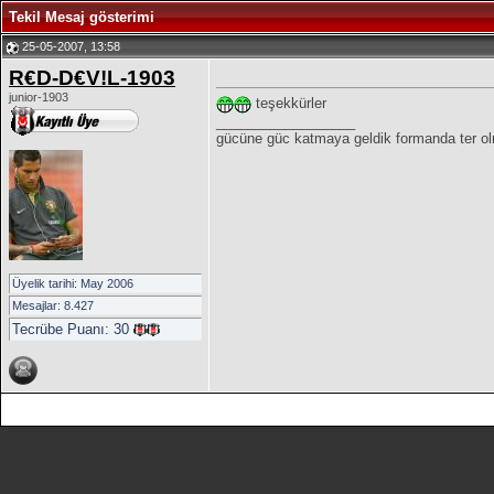
Tekil Mesaj gösterimi
25-05-2007, 13:58
R€D-D€V!L-1903
junior-1903
teşekkürler
__________________
gücüne güc katmaya geldik formanda ter ol
Üyelik tarihi: May 2006
Mesajlar: 8.427
Tecrübe Puanı:
30