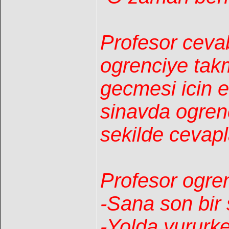
Profesor cevab
ogrenciye takm
gecmesi icin e
sinavda ogren
sekilde cevap
Profesor ogre
-Sana son bir
-Yolda yururke