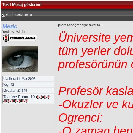
Tekil Mesaj gösterimi
25-05-2007, 18:31
Meric
profesor öğrenciye takarsa....
Yardımcı Admin
Üniversite ye
tüm yerler dol
profesörünün 
Üyelik tarihi: Mar 2006
Yaş: 42
Profesör kasla
Mesajlar: 23.645
Tecrübe Puanı:
10
-Okuzler ve k
Ogrenci:
-O zaman ben