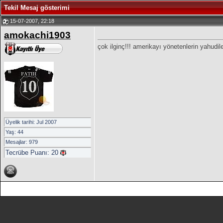
Tekil Mesaj gösterimi
15-07-2007, 22:18
amokachi1903
çok ilginç!!! amerikayı yönetenlerin yahudile
Üyelik tarihi: Jul 2007
Yaş: 44
Mesajlar: 979
Tecrübe Puanı:
20