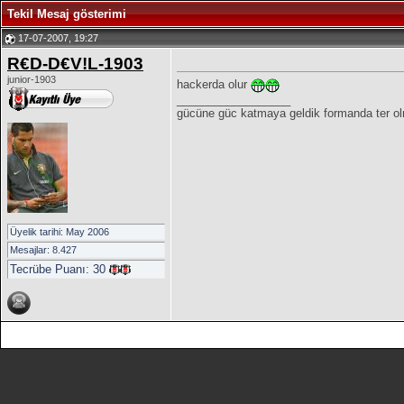
Tekil Mesaj gösterimi
17-07-2007, 19:27
R€D-D€V!L-1903
junior-1903
hackerda olur
__________________
gücüne güc katmaya geldik formanda ter ol
Üyelik tarihi: May 2006
Mesajlar: 8.427
Tecrübe Puanı:
30