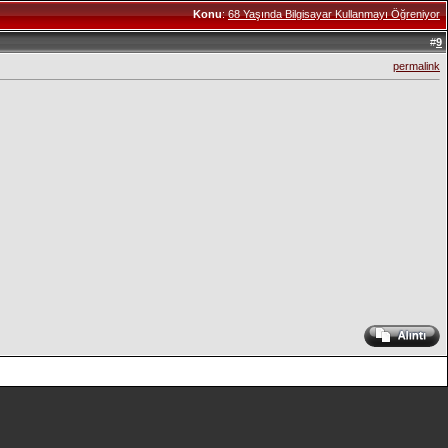
Konu
:
68 Yaşında Bilgisayar Kullanmayı Öğreniyor
#
9
permalink