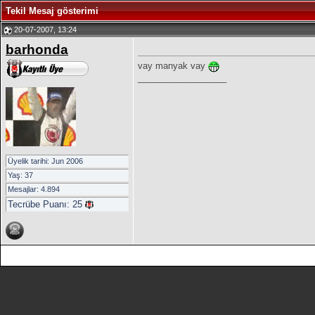
Tekil Mesaj gösterimi
20-07-2007, 13:24
barhonda
vay manyak vay
__________________
Üyelik tarihi: Jun 2006
Yaş: 37
Mesajlar: 4.894
Tecrübe Puanı:
25