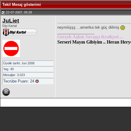
Tekil Mesaj gösterimi
22-07-2007, 05:28
JuLiet
Dişi Kartal
neymiiişşş....amerika tek güç diilmiş
__________________
Gerçek Aşkın Savaşçı Kraliçesi ...
Serseri Mayın Gibiyim .. Heran Hery
Üyelik tarihi: Jun 2006
Yaş: 40
Mesajlar: 3.023
Tecrübe Puanı:
24