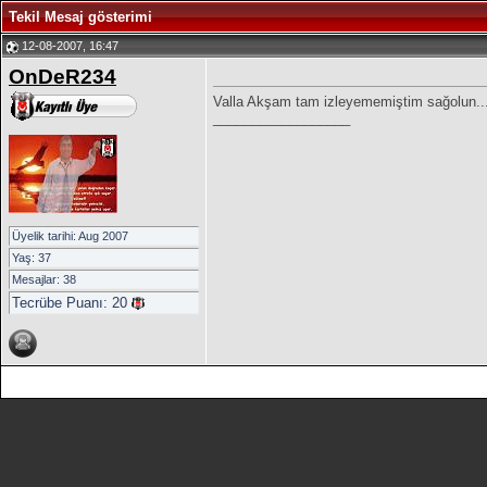
Tekil Mesaj gösterimi
12-08-2007, 16:47
OnDeR234
Valla Akşam tam izleyememiştim sağolun..
__________________
Üyelik tarihi: Aug 2007
Yaş: 37
Mesajlar: 38
Tecrübe Puanı:
20