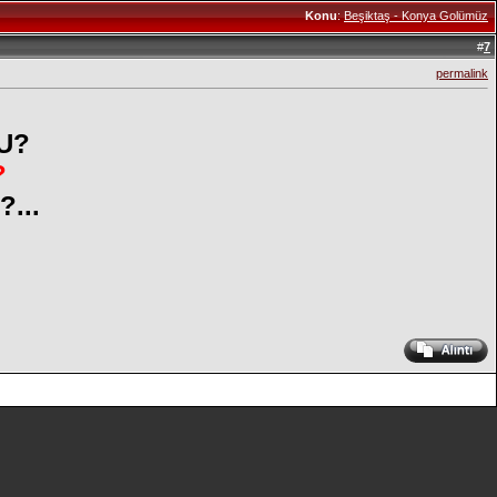
Konu
:
Beşiktaş - Konya Golümüz
#
7
permalink
U?
?
...