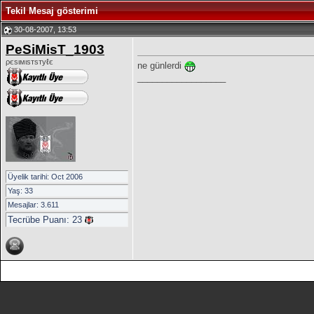
Tekil Mesaj gösterimi
30-08-2007, 13:53
PeSiMisT_1903
ρєѕιмιѕтѕтуℓє
ne günlerdi
__________________
Üyelik tarihi: Oct 2006
Yaş: 33
Mesajlar: 3.611
Tecrübe Puanı:
23