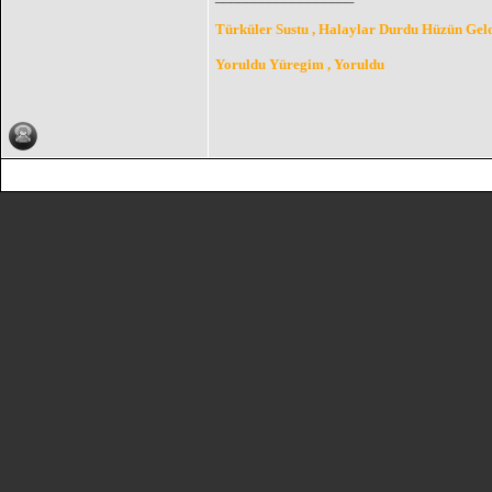
Türküler Sustu , Halaylar Durdu Hüzün Geld
Yoruldu Yüregim , Yoruldu