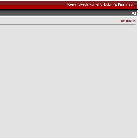
Konu
:
Elveda Rumeli 5. Bölüm 9. Kısım (son)
#
1
permalink