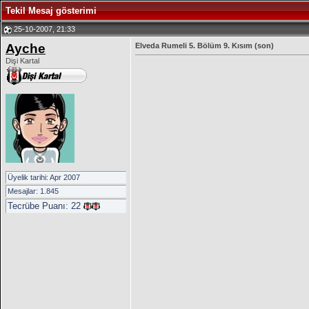
Tekil Mesaj gösterimi
25-10-2007, 21:33
Ayche
Elveda Rumeli 5. Bölüm 9. Kısım (son)
Dişi Kartal
Üyelik tarihi: Apr 2007
Mesajlar: 1.845
Tecrübe Puanı:
22
__________________