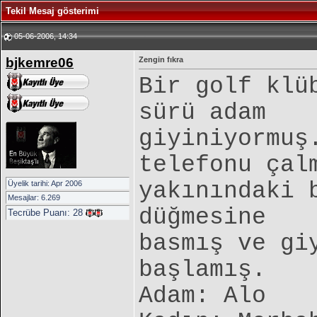
Tekil Mesaj gösterimi
05-06-2006, 14:34
bjkemre06
Zengin fıkra
Bir golf klü
sürü adam
giyiniyormuş
telefonu çal
yakınındaki 
Üyelik tarihi: Apr 2006
Mesajlar: 6.269
düğmesine
Tecrübe Puanı:
28
basmış ve gi
başlamış.
Adam: Alo