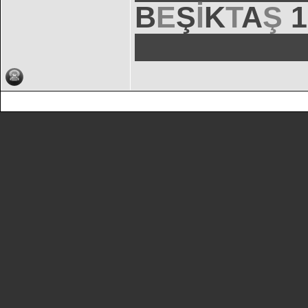
B
E
Ş
İ
K
T
A
Ş
1
██████████