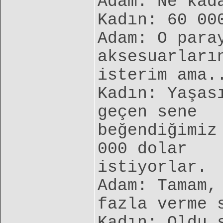
Adam: Ne kad
Kadın: 60 00
Adam: O para
aksesuarları
isterim ama.
Kadın: Yaşas
geçen sene
beğendiğimiz
000 dolar
istiyorlar.
Adam: Tamam,
fazla verme 
Kadın: Oldu 