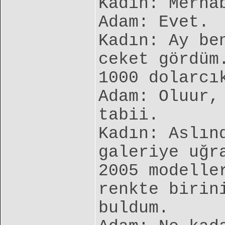
Kadın: Merha
Adam: Evet.
Kadın: Ay be
ceket gördüm
1000 dolarcı
Adam: Oluur,
tabii.
Kadın: Aslın
galeriye uğr
2005 modelle
renkte birin
buldum.