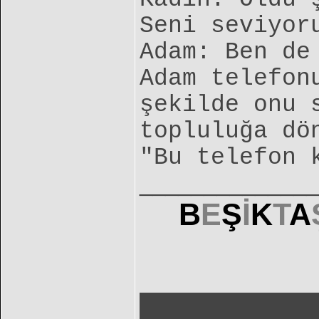
Seni seviyor
Adam: Ben de
Adam telefon
şekilde onu 
topluluğa dö
"Bu telefon 
______________
B
E
Ş
İ
K
T
A
██████████