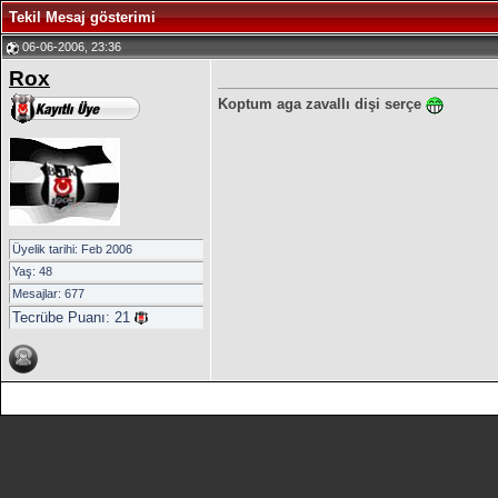
Tekil Mesaj gösterimi
06-06-2006, 23:36
Rox
Koptum aga zavallı dişi serçe
Üyelik tarihi: Feb 2006
Yaş: 48
Mesajlar: 677
Tecrübe Puanı:
21