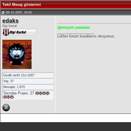
Tekil Mesaj gösterimi
08-12-2007, 18:02
edaks
Dişi Kartal
iğrençşin yaaaaaa
__________________
Lütfen forum kurallarını okuyunuz..
Üyelik tarihi: Oct 2007
Yaş: 37
Mesajlar: 1.870
Tecrübe Puanı:
27