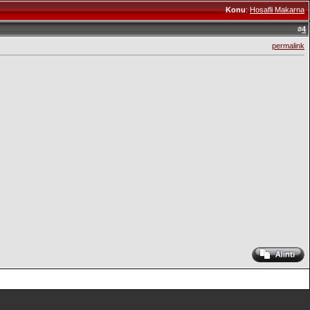
Konu
:
Hosafli Makarna
#
4
permalink